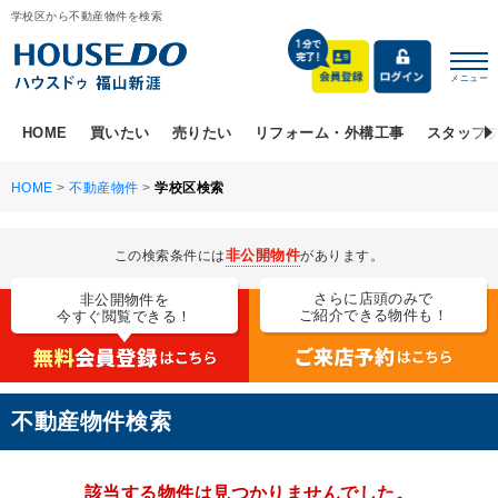
学校区から不動産物件を検索
メニュー
HOME
買いたい
売りたい
リフォーム・外構工事
スタッフ
HOME
>
不動産物件
>
学校区検索
非公開物件
この検索条件には
があります。
さらに店頭のみで
非公開物件を
ご紹介できる物件も！
今すぐ閲覧できる！
不動産物件検索
該当する物件は見つかりませんでした。