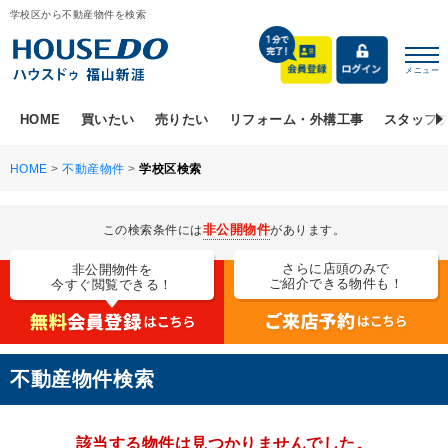
学校区から不動産物件を検索
メニュー
HOME
買いたい
売りたい
リフォーム・外構工事
スタッフ
HOME
>
不動産物件
>
学校区検索
非公開物件
この検索条件には
があります。
さらに店頭のみで
非公開物件を
ご紹介できる物件も！
今すぐ閲覧できる！
不動産物件検索
該当する物件は見つかりませんでした。