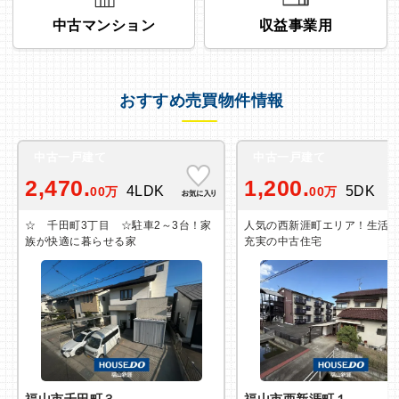
中古マンション
収益事業用
おすすめ売買物件情報
中古一戸建て
中古一戸建て
2,470.
1,200.
4LDK
5DK
00万
00万
☆ 千田町3丁目 ☆駐車2～3台！家
人気の西新涯町エリア！生活
族が快適に暮らせる家
充実の中古住宅