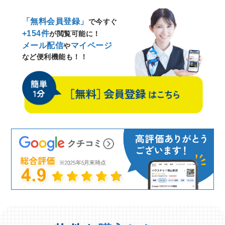
「無料会員登録」
で今すぐ
+154件
が閲覧可能に！
メール配信
マイページ
や
など便利機能も！！