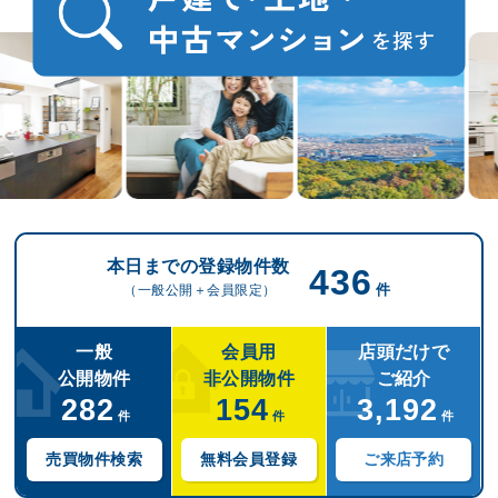
本日までの登録物件数
436
件
（一般公開＋会員限定）
一般
会員用
店頭だけで
公開物件
非公開物件
ご紹介
282
154
3,192
件
件
件
売買物件検索
無料会員登録
ご来店予約