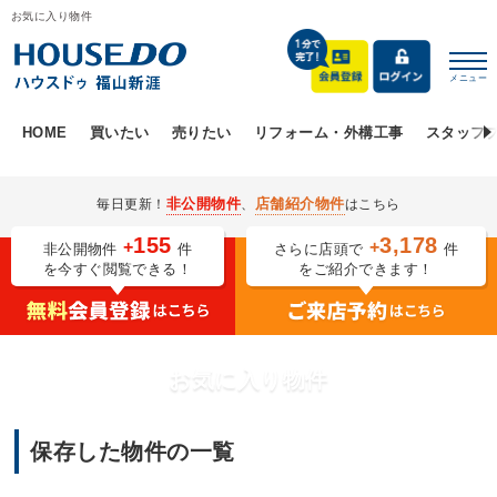
お気に入り物件
メニュー
HOME
買いたい
売りたい
リフォーム・外構工事
スタッフ
非公開物件
店舗紹介物件
毎日更新！
、
はこちら
155
3,178
+
+
非公開物件
件
さらに店頭で
件
を今すぐ閲覧できる！
をご紹介できます！
お気に入り物件
保存した物件の一覧