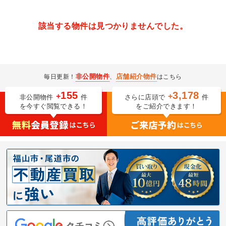
該当する物件は見つかりませんでした。
非公開物件
店舗紹介物件
毎日更新！
、
はこちら
155
3,178
+
+
非公開物件
件
さらに店頭で
件
を今すぐ閲覧できる！
をご紹介できます！