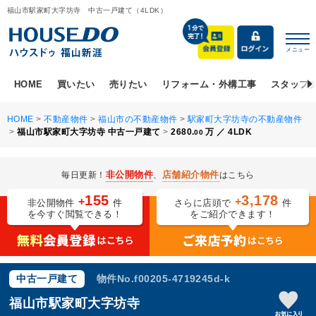
福山市駅家町大字坊寺 中古一戸建て（4LDK）
メニュー
HOME
買いたい
売りたい
リフォーム・外構工事
スタッフ
HOME
>
不動産物件
>
福山市の不動産物件
>
駅家町大字坊寺の不動産物件
>
福山市駅家町大字坊寺 中古一戸建て
>
2680.
万 ／ 4LDK
00
非公開物件
店舗紹介物件
毎日更新！
、
はこちら
155
3,178
+
+
非公開物件
件
さらに店頭で
件
を今すぐ閲覧できる！
をご紹介できます！
中古一戸建て
物件No.
f00205-4719245d-k
福山市駅家町大字坊寺