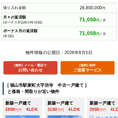
借り入れ金額
26,800,000
円
月々の返済額
71,059
円
／月
(ボーナス月以外の年10回)
ボーナス月の返済額
71,059
円
／月
(年2回)
物件情報の公開日：2026年8月5日
[無料] メール・電話で
[無料] 物件
お問い合わせ
ご提案サービス
[
福山市駅家町大字坊寺 中古一戸建て
]
と価格・間取りが近い物件
新築一戸建て
新築一戸建て
新築一戸建て
2890
4LDK
3180
4LDK
2990
4L
万円
万円
万円