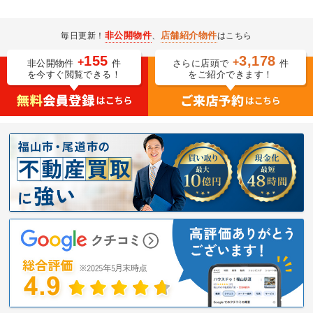
非公開物件
店舗紹介物件
毎日更新！
、
はこちら
155
3,178
+
+
非公開物件
件
さらに店頭で
件
を今すぐ閲覧できる！
をご紹介できます！