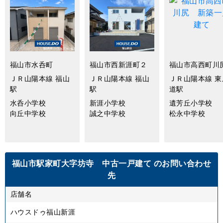
福山市水呑町
福山市西新涯町２
福山市高西町川
ＪＲ山陽本線 福山
ＪＲ山陽本線 福山
ＪＲ山陽本線 東
駅
駅
道駅
水呑小学校
新涯小学校
遺芳丘小学校
向丘中学校
誠之中学校
松永中学校
福山市駅家町大字坊寺 中古一戸建て
のお問い合わせ
先
店舗名
ハウスドゥ福山新涯