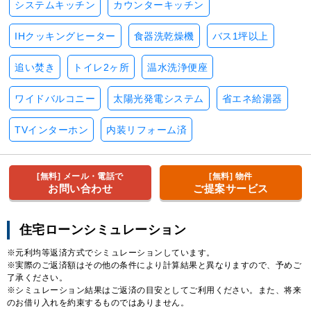
システムキッチン
カウンターキッチン
IHクッキングヒーター
食器洗乾燥機
バス1坪以上
追い焚き
トイレ2ヶ所
温水洗浄便座
ワイドバルコニー
太陽光発電システム
省エネ給湯器
TVインターホン
内装リフォーム済
[無料] メール・電話で
[無料] 物件
お問い合わせ
ご提案サービス
住宅ローンシミュレーション
※元利均等返済方式でシミュレーションしています。
※実際のご返済額はその他の条件により計算結果と異なりますので、予めご
了承ください。
※シミュレーション結果はご返済の目安としてご利用ください。また、将来
のお借り入れを約束するものではありません。