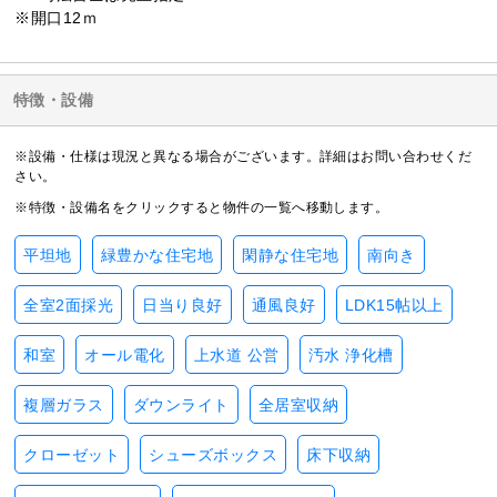
※開口12ｍ
特徴・設備
※設備・仕様は現況と異なる場合がございます。詳細はお問い合わせくだ
さい。
※特徴・設備名をクリックすると物件の一覧へ移動します。
平坦地
緑豊かな住宅地
閑静な住宅地
南向き
全室2面採光
日当り良好
通風良好
LDK15帖以上
和室
オール電化
上水道 公営
汚水 浄化槽
複層ガラス
ダウンライト
全居室収納
クローゼット
シューズボックス
床下収納