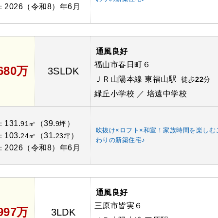
2026（令和8）年6月
：
通風良好
福山市春日町６
,680万
3SLDK
ＪＲ山陽本線 東福山駅
徒歩
22
分
緑丘小学校 ／ 培遠中学校
131.
（39.
）
：
91㎡
9坪
吹抜け×ロフト×和室！家族時間を楽しむ
103.
（31.
）
：
24㎡
23坪
わりの新築住宅♪
2026（令和8）年6月
：
通風良好
三原市皆実６
,997万
3LDK