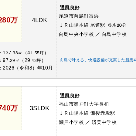
通風良好
尾道市向島町富浜
,280万
4LDK
ＪＲ山陽本線 尾道駅
徒歩
20
分
向島中央小学校 ／ 向島中学校
137.
（41.
）
：
38㎡
55坪
97.
（29.
）
向島で叶える、快適設備が充実した新築4
：
29㎡
43坪
2026（令和8）年10月
：
通風良好
福山市瀬戸町大字長和
,740万
3SLDK
ＪＲ山陽本線 備後赤坂駅
瀬戸小学校 ／ 済美中学校