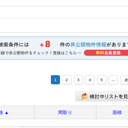
8
＋
1
2
3
4
5
格
▲
間取り
面積