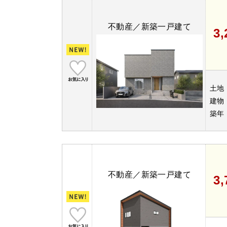
不動産／新築一戸建て
3
土地
建物
築年
不動産／新築一戸建て
3