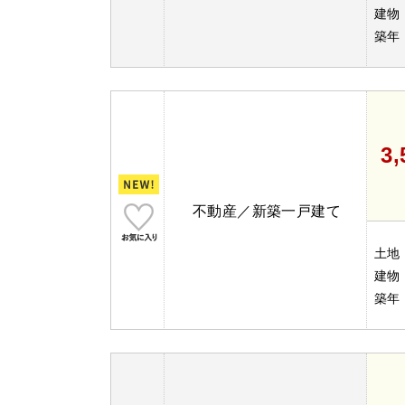
建物
築年
3
不動産／新築一戸建て
土地
建物
築年