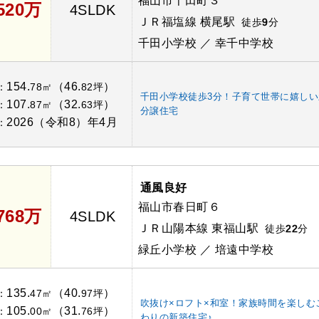
福山市千田町３
,520万
4SLDK
ＪＲ福塩線 横尾駅
徒歩
9
分
千田小学校 ／ 幸千中学校
154.
（46.
）
：
78㎡
82坪
千田小学校徒歩3分！子育て世帯に嬉しい
107.
（32.
）
：
87㎡
63坪
分譲住宅
2026（令和8）年4月
：
通風良好
福山市春日町６
,768万
4SLDK
ＪＲ山陽本線 東福山駅
徒歩
22
分
緑丘小学校 ／ 培遠中学校
135.
（40.
）
：
47㎡
97坪
吹抜け×ロフト×和室！家族時間を楽しむ
105.
（31.
）
：
00㎡
76坪
わりの新築住宅♪