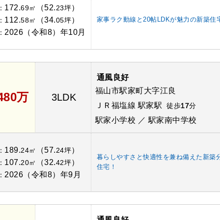
172.
（52.
）
：
69㎡
23坪
112.
（34.
）
家事ラク動線と20帖LDKが魅力の新築住
：
58㎡
05坪
2026（令和8）年10月
：
通風良好
福山市駅家町大字江良
,480万
3LDK
ＪＲ福塩線 駅家駅
徒歩
17
分
駅家小学校 ／ 駅家南中学校
189.
（57.
）
：
24㎡
24坪
暮らしやすさと快適性を兼ね備えた新築
107.
（32.
）
：
20㎡
42坪
住宅！
2026（令和8）年9月
：
通風良好