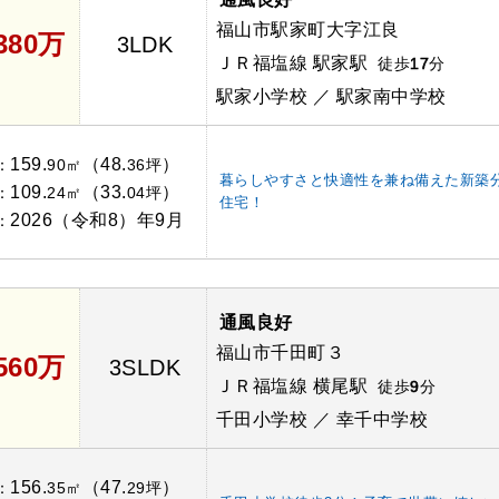
福山市駅家町大字江良
,380万
3LDK
ＪＲ福塩線 駅家駅
徒歩
17
分
駅家小学校 ／ 駅家南中学校
159.
（48.
）
：
90㎡
36坪
暮らしやすさと快適性を兼ね備えた新築
109.
（33.
）
：
24㎡
04坪
住宅！
2026（令和8）年9月
：
通風良好
福山市千田町３
,560万
3SLDK
ＪＲ福塩線 横尾駅
徒歩
9
分
千田小学校 ／ 幸千中学校
156.
（47.
）
：
35㎡
29坪