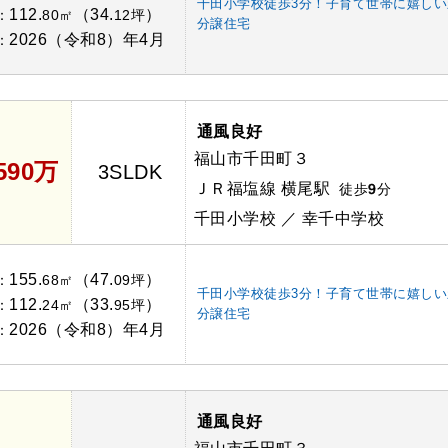
千田小学校徒歩3分！子育て世帯に嬉しい
112.
（34.
）
：
80㎡
12坪
分譲住宅
2026（令和8）年4月
：
通風良好
福山市千田町３
,590万
3SLDK
ＪＲ福塩線 横尾駅
徒歩
9
分
千田小学校 ／ 幸千中学校
155.
（47.
）
：
68㎡
09坪
千田小学校徒歩3分！子育て世帯に嬉しい
112.
（33.
）
：
24㎡
95坪
分譲住宅
2026（令和8）年4月
：
通風良好