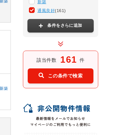
新築
新築
通風良好
(161)
条件をさらに追加
161
該当件数
件
この条件で検索
新築