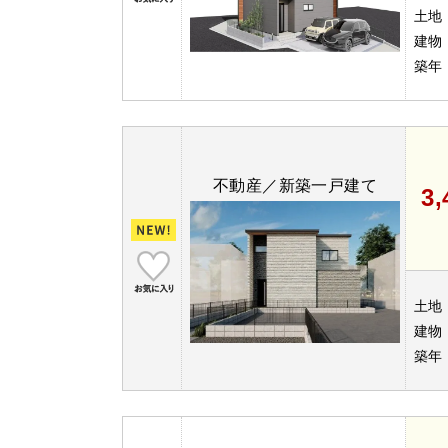
土地
建物
築年
不動産／新築一戸建て
3
土地
建物
築年