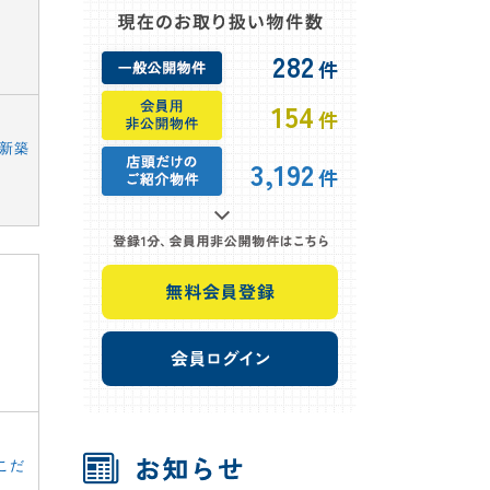
282
件
154
件
新築
3,192
件
こだ