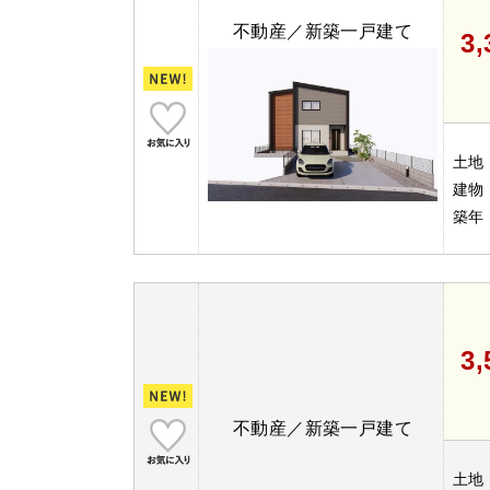
不動産／新築一戸建て
3
土地
建物
築年
3
不動産／新築一戸建て
土地