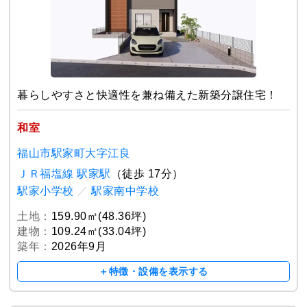
暮らしやすさと快適性を兼ね備えた新築分譲住宅！
和室
福山市駅家町大字江良
ＪＲ福塩線 駅家駅
（徒歩 17分）
駅家小学校
／
駅家南中学校
土地：
159.90㎡(48.36坪)
建物：
109.24㎡(33.04坪)
築年：
2026年9月
＋特徴・設備を表示する