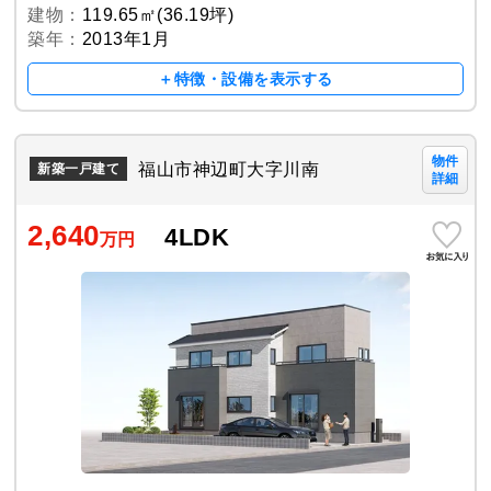
建物：
119.65㎡(36.19坪)
築年：
2013年1月
＋特徴・設備を表示する
物件
福山市神辺町大字川南
新築一戸建て
詳細
2,640
4LDK
万円