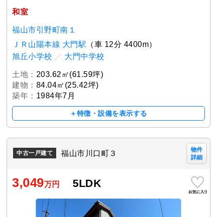
和室
福山市引野町南１
ＪＲ山陽本線 大門駅
（車 12分 4400m）
旭丘小学校
／
大門中学校
土地：
203.62㎡(61.59坪)
建物：
84.04㎡(25.42坪)
築年：
1984年7月
＋特徴・設備を表示する
物件
福山市川口町３
中古一戸建て
詳細
3,049
5LDK
万円