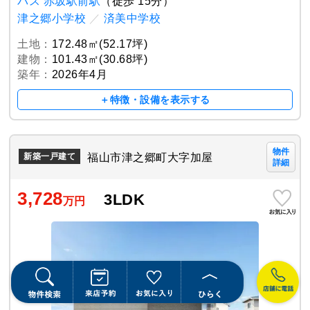
バス 赤坂駅前駅
（徒歩 15分）
津之郷小学校
／
済美中学校
土地：
172.48㎡(52.17坪)
建物：
101.43㎡(30.68坪)
築年：
2026年4月
＋特徴・設備を表示する
物件
福山市津之郷町大字加屋
新築一戸建て
詳細
3,728
3LDK
万円