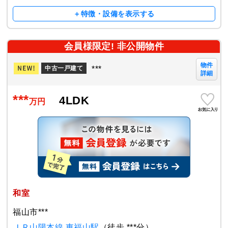
＋特徴・設備を表示する
会員様限定! 非公開物件
物件
***
中古一戸建て
詳細
***
4LDK
万円
和室
福山市***
ＪＲ山陽本線 東福山駅
（徒歩 ***分）