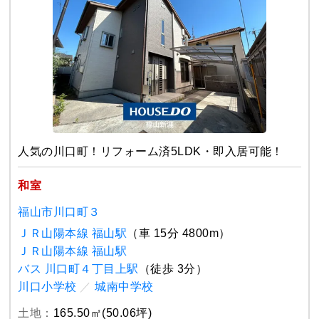
人気の川口町！リフォーム済5LDK・即入居可能！
和室
福山市川口町３
ＪＲ山陽本線 福山駅
（車 15分 4800m）
ＪＲ山陽本線 福山駅
バス 川口町４丁目上駅
（徒歩 3分）
川口小学校
／
城南中学校
土地：
165.50㎡(50.06坪)