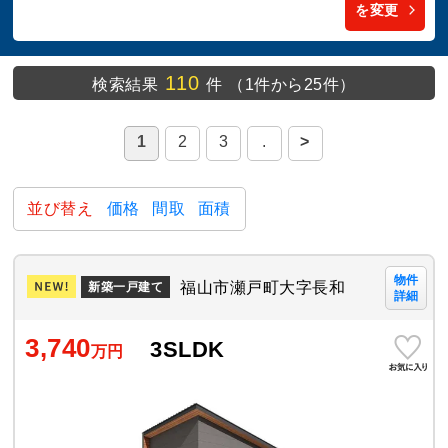
を変更
110
検索結果
件
（1件から25件）
1
2
3
.
>
並び替え
価格
間取
面積
物件
福山市瀬戸町大字長和
新築一戸建て
詳細
3,740
3SLDK
万円