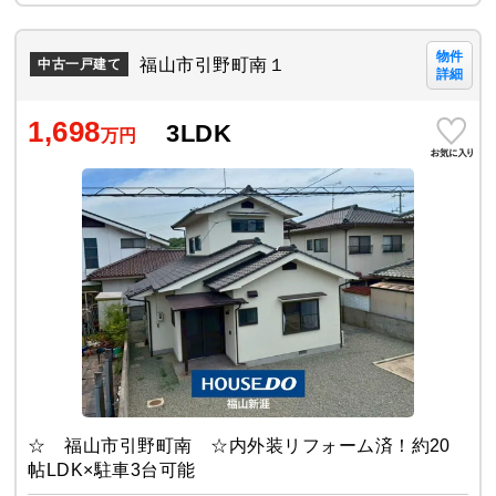
物件
福山市引野町南１
中古一戸建て
詳細
1,698
3LDK
万円
☆ 福山市引野町南 ☆内外装リフォーム済！約20
帖LDK×駐車3台可能