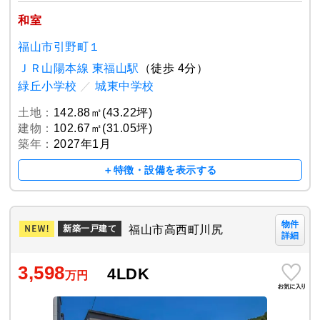
和室
福山市引野町１
ＪＲ山陽本線 東福山駅
（徒歩 4分）
緑丘小学校
／
城東中学校
土地：
142.88㎡(43.22坪)
建物：
102.67㎡(31.05坪)
築年：
2027年1月
＋特徴・設備を表示する
物件
福山市高西町川尻
新築一戸建て
詳細
3,598
4LDK
万円