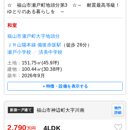
☆ 福山市瀬戸町地頭分第3 ☆～ 耐震最高等級！
ゆとりのある暮らしを ～
和室
福山市瀬戸町大字地頭分
ＪＲ山陽本線 備後赤坂駅
（徒歩 26分）
瀬戸小学校
／
済美中学校
土地：
151.75㎡(45.9坪)
建物：
100.44㎡(30.38坪)
築年：
2026年9月
＋特徴・設備を表示する
物件
福山市神辺町大字川南
新築一戸建て
詳細
2,790
4LDK
万円