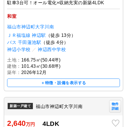
駐車3台可！オール電化×収納充実の新築4LDK
和室
福山市神辺町大字川南
ＪＲ福塩線 神辺駅
（徒歩 13分）
バス 千田蓮池駅
（徒歩 4分）
神辺小学校
／
神辺西中学校
土地：
166.75㎡(50.44坪)
建物：
101.43㎡(30.68坪)
築年：
2026年12月
＋特徴・設備を表示する
物件
福山市神辺町大字川南
新築一戸建て
詳細
2,640
4LDK
万円