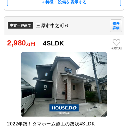
＋特徴・設備を表示する
物件
三原市中之町６
中古一戸建て
詳細
2,980
4SLDK
万円
2022年築！タマホーム施工の築浅4SLDK