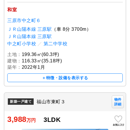
和室
三原市中之町６
ＪＲ山陽本線 三原駅
（車 8分 3700m）
ＪＲ山陽本線 三原駅
中之町小学校
／
第二中学校
土地：
199.36㎡(60.3坪)
建物：
116.33㎡(35.18坪)
築年：
2022年1月
＋特徴・設備を表示する
物件
福山市東町３
新築一戸建て
詳細
3,988
3LDK
万円