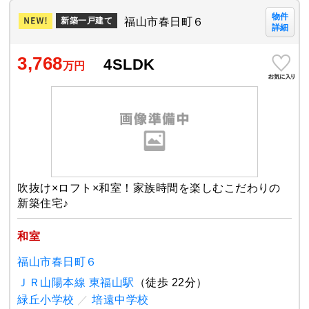
物件
福山市春日町６
新築一戸建て
詳細
3,768
4SLDK
万円
吹抜け×ロフト×和室！家族時間を楽しむこだわりの
新築住宅♪
和室
福山市春日町６
ＪＲ山陽本線 東福山駅
（徒歩 22分）
緑丘小学校
／
培遠中学校