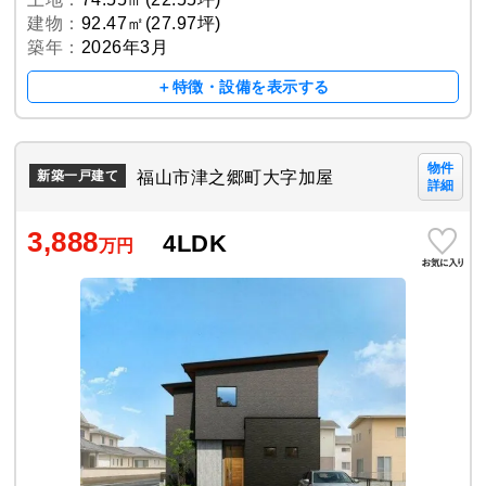
建物：
92.47㎡(27.97坪)
築年：
2026年3月
＋特徴・設備を表示する
物件
福山市津之郷町大字加屋
新築一戸建て
詳細
3,888
4LDK
万円