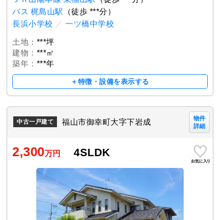
バス 梶島山駅
（徒歩 ***分）
長浜小学校
／
一ツ橋中学校
土地：
***坪
建物：
***㎡
築年：
***年
＋特徴・設備を表示する
物件
福山市御幸町大字下岩成
中古一戸建て
詳細
2,300
4SLDK
万円