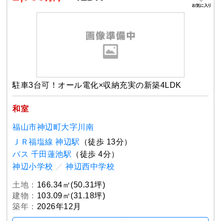
駐車3台可！オール電化×収納充実の新築4LDK
和室
福山市神辺町大字川南
ＪＲ福塩線 神辺駅
（徒歩 13分）
バス 千田蓮池駅
（徒歩 4分）
神辺小学校
／
神辺西中学校
土地：
166.34㎡(50.31坪)
建物：
103.09㎡(31.18坪)
築年：
2026年12月