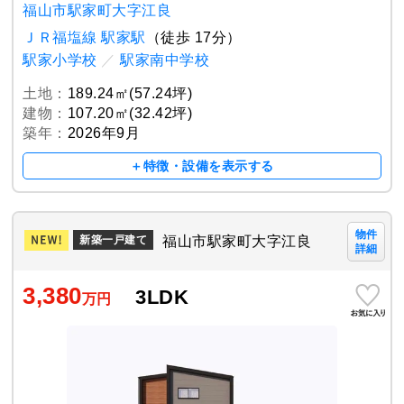
福山市駅家町大字江良
ＪＲ福塩線 駅家駅
（徒歩 17分）
駅家小学校
／
駅家南中学校
土地：
189.24㎡(57.24坪)
建物：
107.20㎡(32.42坪)
築年：
2026年9月
＋特徴・設備を表示する
物件
福山市駅家町大字江良
新築一戸建て
詳細
3,380
3LDK
万円