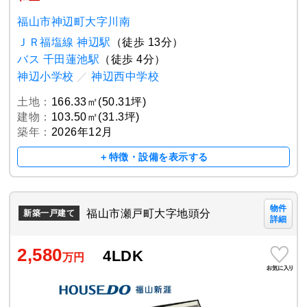
福山市神辺町大字川南
ＪＲ福塩線 神辺駅
（徒歩 13分）
バス 千田蓮池駅
（徒歩 4分）
神辺小学校
／
神辺西中学校
土地：
166.33㎡(50.31坪)
建物：
103.50㎡(31.3坪)
築年：
2026年12月
＋特徴・設備を表示する
物件
福山市瀬戸町大字地頭分
新築一戸建て
詳細
2,580
4LDK
万円