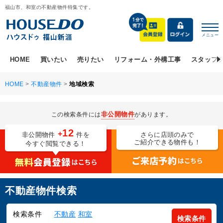
福山市、和室の不動産物件特集です。
メニュー
HOME
買いたい
売りたい
リフォーム・外構工事
スタッフ
HOME
>
不動産物件
>
地域検索
非公開物件
この検索条件には
があります。
12
+
非公開物件
件を
さらに店頭のみで
ご紹介できる物件も！
今すぐ閲覧できる！
不動産物件検索
検索条件
不動産
和室
検索条件