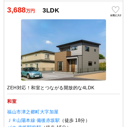
3,688
3LDK
万円
ZEH対応！和室とつながる開放的な4LDK
和室
福山市津之郷町大字加屋
ＪＲ山陽本線 備後赤坂駅
（徒歩 18分）