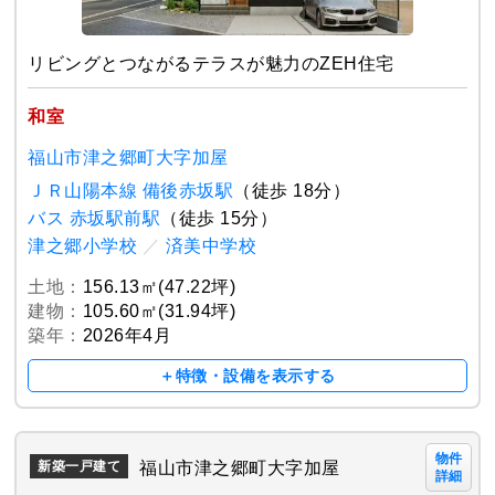
リビングとつながるテラスが魅力のZEH住宅
和室
福山市津之郷町大字加屋
ＪＲ山陽本線 備後赤坂駅
（徒歩 18分）
バス 赤坂駅前駅
（徒歩 15分）
津之郷小学校
／
済美中学校
土地：
156.13㎡(47.22坪)
建物：
105.60㎡(31.94坪)
築年：
2026年4月
＋特徴・設備を表示する
物件
福山市津之郷町大字加屋
新築一戸建て
詳細