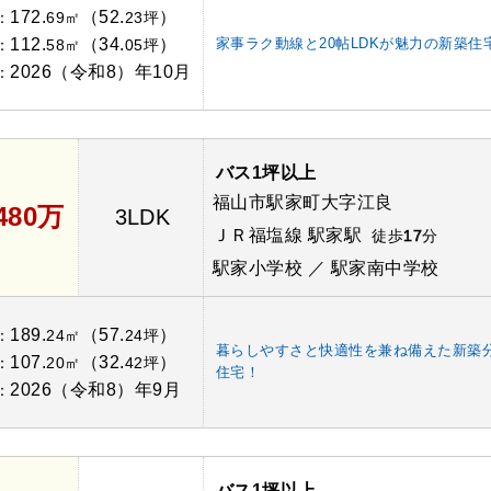
172.
（52.
）
：
69㎡
23坪
112.
（34.
）
家事ラク動線と20帖LDKが魅力の新築住
：
58㎡
05坪
2026（令和8）年10月
：
バス1坪以上
福山市駅家町大字江良
,480万
3LDK
ＪＲ福塩線 駅家駅
徒歩
17
分
駅家小学校 ／ 駅家南中学校
189.
（57.
）
：
24㎡
24坪
暮らしやすさと快適性を兼ね備えた新築
107.
（32.
）
：
20㎡
42坪
住宅！
2026（令和8）年9月
：
バス1坪以上