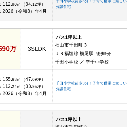
千田小学校徒歩3分！子育て世帯に嬉しい
112.
（34.
）
：
80㎡
12坪
分譲住宅
2026（令和8）年4月
：
バス1坪以上
福山市千田町３
,590万
3SLDK
ＪＲ福塩線 横尾駅
徒歩
9
分
千田小学校 ／ 幸千中学校
155.
（47.
）
：
68㎡
09坪
千田小学校徒歩3分！子育て世帯に嬉しい
112.
（33.
）
：
24㎡
95坪
分譲住宅
2026（令和8）年4月
：
バス1坪以上