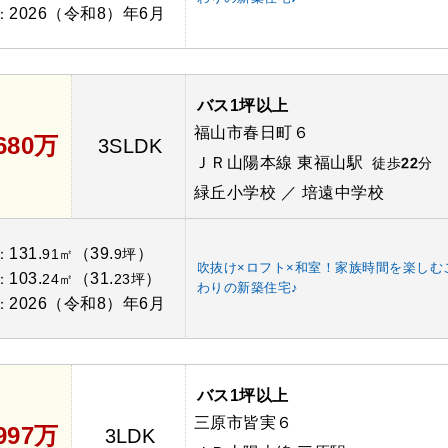
2026（令和8）年6月
：
バス1坪以上
福山市春日町６
,680万
3SLDK
ＪＲ山陽本線 東福山駅
徒歩
22
分
緑丘小学校 ／ 培遠中学校
131.
（39.
）
：
91㎡
9坪
吹抜け×ロフト×和室！家族時間を楽しむ
103.
（31.
）
：
24㎡
23坪
わりの新築住宅♪
2026（令和8）年6月
：
バス1坪以上
三原市皆実６
,997万
3LDK