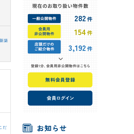
282
件
154
件
新築
3,192
件
こだ