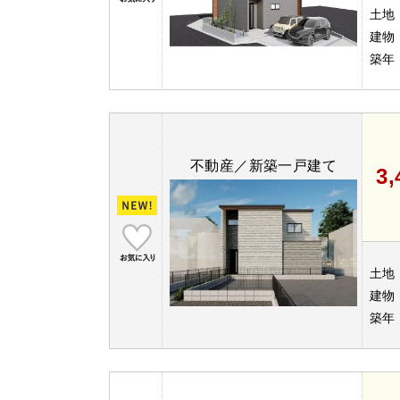
土地
建物
築年
不動産／新築一戸建て
3
土地
建物
築年