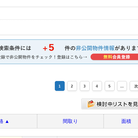
5
＋
1
2
3
4
5
格
▲
間取り
面積