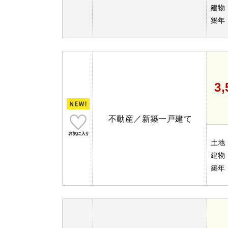
建物
築年
3
不動産／新築一戸建て
土地
建物
築年