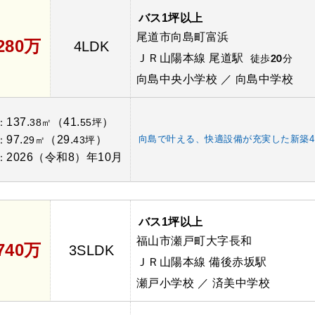
バス1坪以上
尾道市向島町富浜
,280万
4LDK
ＪＲ山陽本線 尾道駅
徒歩
20
分
向島中央小学校 ／ 向島中学校
137.
（41.
）
：
38㎡
55坪
97.
（29.
）
向島で叶える、快適設備が充実した新築4
：
29㎡
43坪
2026（令和8）年10月
：
バス1坪以上
福山市瀬戸町大字長和
,740万
3SLDK
ＪＲ山陽本線 備後赤坂駅
瀬戸小学校 ／ 済美中学校