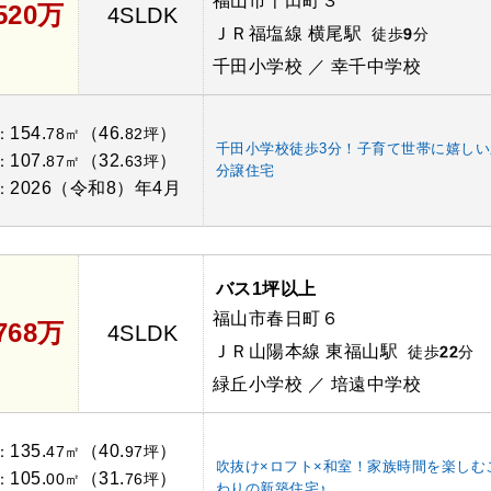
福山市千田町３
,520万
4SLDK
ＪＲ福塩線 横尾駅
徒歩
9
分
千田小学校 ／ 幸千中学校
154.
（46.
）
：
78㎡
82坪
千田小学校徒歩3分！子育て世帯に嬉しい
107.
（32.
）
：
87㎡
63坪
分譲住宅
2026（令和8）年4月
：
バス1坪以上
福山市春日町６
,768万
4SLDK
ＪＲ山陽本線 東福山駅
徒歩
22
分
緑丘小学校 ／ 培遠中学校
135.
（40.
）
：
47㎡
97坪
吹抜け×ロフト×和室！家族時間を楽しむ
105.
（31.
）
：
00㎡
76坪
わりの新築住宅♪