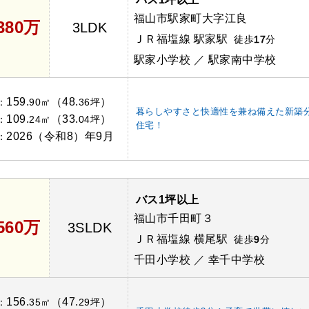
福山市駅家町大字江良
,380万
3LDK
ＪＲ福塩線 駅家駅
徒歩
17
分
駅家小学校 ／ 駅家南中学校
159.
（48.
）
：
90㎡
36坪
暮らしやすさと快適性を兼ね備えた新築
109.
（33.
）
：
24㎡
04坪
住宅！
2026（令和8）年9月
：
バス1坪以上
福山市千田町３
,560万
3SLDK
ＪＲ福塩線 横尾駅
徒歩
9
分
千田小学校 ／ 幸千中学校
156.
（47.
）
：
35㎡
29坪