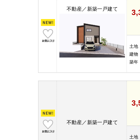
不動産／新築一戸建て
3
土地
建物
築年
3
不動産／新築一戸建て
土地