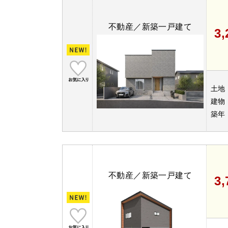
不動産／新築一戸建て
3
土地
建物
築年
不動産／新築一戸建て
3