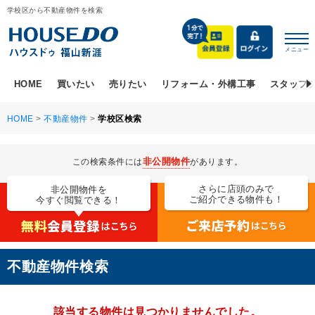
学校区から不動産物件を検索
メニュー
HOME
買いたい
売りたい
リフォーム・外構工事
スタッフ
HOME
>
不動産物件
>
学校区検索
非公開物件
この検索条件には
があります。
さらに店頭のみで
非公開物件を
ご紹介できる物件も！
今すぐ閲覧できる！
不動産物件検索
該当する物件は見つかりませんでした。