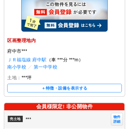
区画整理地内
府中市***
ＪＲ福塩線 府中駅
（車 ***分 ***m）
南小学校
／
第一中学校
土地：
***坪
＋特徴・設備を表示する
会員様限定! 非公開物件
物件
***
売土地
詳細