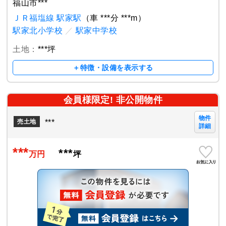
福山市***
ＪＲ福塩線 駅家駅
（車 ***分 ***m）
駅家北小学校
／
駅家中学校
土地：
***坪
＋特徴・設備を表示する
会員様限定! 非公開物件
物件
***
売土地
詳細
***
***
万円
坪