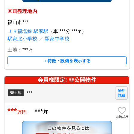
区画整理地内
福山市***
ＪＲ福塩線 駅家駅
（車 ***分 ***m）
駅家北小学校
／
駅家中学校
土地：
***坪
＋特徴・設備を表示する
会員様限定! 非公開物件
物件
***
売土地
詳細
***
***
万円
坪