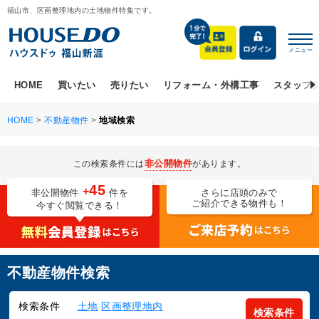
福山市、区画整理地内の土地物件特集です。
メニュー
HOME
買いたい
売りたい
リフォーム・外構工事
スタッフ
HOME
>
不動産物件
>
地域検索
非公開物件
この検索条件には
があります。
45
+
非公開物件
件を
さらに店頭のみで
ご紹介できる物件も！
今すぐ閲覧できる！
不動産物件検索
検索条件
土地
区画整理地内
検索条件