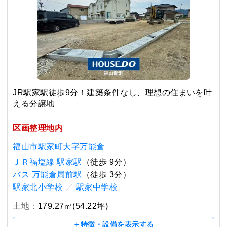
JR駅家駅徒歩9分！建築条件なし、理想の住まいを叶
える分譲地
区画整理地内
福山市駅家町大字万能倉
ＪＲ福塩線 駅家駅
（徒歩 9分）
バス 万能倉局前駅
（徒歩 3分）
駅家北小学校
／
駅家中学校
土地：
179.27㎡(54.22坪)
＋特徴・設備を表示する