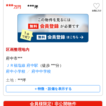
***
***
万円
坪
区画整理地内
府中市***
ＪＲ福塩線 府中駅
（徒歩 ***分）
府中小学校
／
府中中学校
土地：
***坪
＋特徴・設備を表示する
会員様限定! 非公開物件