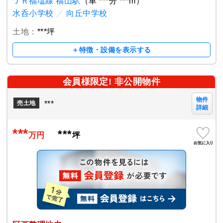
ＪＲ福塩線 福山駅
（車 ***分 ***m）
水呑小学校
／
向丘中学校
土地：
***坪
＋特徴・設備を表示する
会員様限定! 非公開物件
物件
***
売土地
詳細
***
***
万円
坪