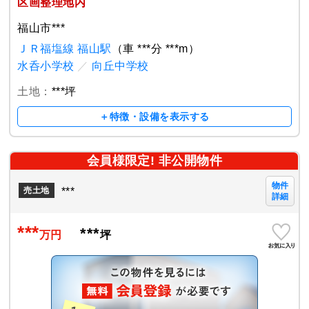
区画整理地内
福山市***
ＪＲ福塩線 福山駅
（車 ***分 ***m）
水呑小学校
／
向丘中学校
土地：
***坪
＋特徴・設備を表示する
会員様限定! 非公開物件
物件
***
売土地
詳細
***
***
万円
坪