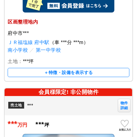
区画整理地内
府中市***
ＪＲ福塩線 府中駅
（車 ***分 ***m）
南小学校
／
第一中学校
土地：
***坪
＋特徴・設備を表示する
会員様限定! 非公開物件
物件
***
売土地
詳細
***
***
万円
坪