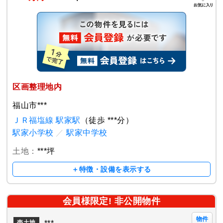
区画整理地内
福山市***
ＪＲ福塩線 駅家駅
（徒歩 ***分）
駅家小学校
／
駅家中学校
土地：
***坪
＋特徴・設備を表示する
会員様限定! 非公開物件
物件
売土地