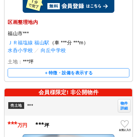
区画整理地内
福山市***
ＪＲ福塩線 福山駅
（車 ***分 ***m）
水呑小学校
／
向丘中学校
土地：
***坪
＋特徴・設備を表示する
会員様限定! 非公開物件
物件
***
売土地
詳細
***
***
万円
坪