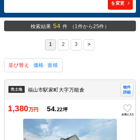
を変更
54
検索結果
件
（1件から25件）
1
2
3
>
並び替え
価格
面積
物件
福山市駅家町大字万能倉
売土地
詳細
1,380
54.
万円
22
坪