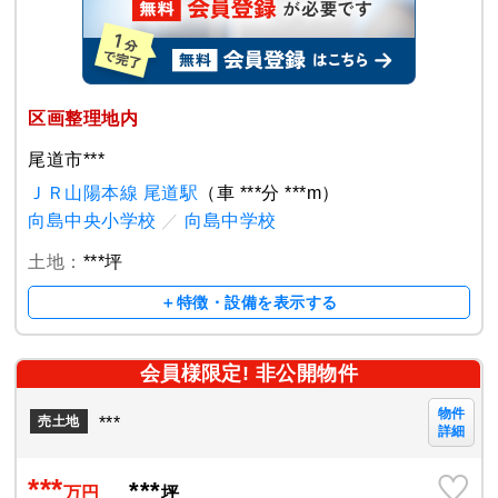
区画整理地内
尾道市***
ＪＲ山陽本線 尾道駅
（車 ***分 ***m）
向島中央小学校
／
向島中学校
土地：
***坪
＋特徴・設備を表示する
会員様限定! 非公開物件
物件
***
売土地
詳細
***
***
万円
坪