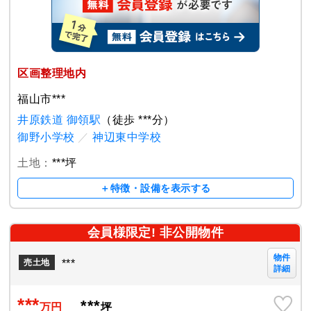
区画整理地内
福山市***
井原鉄道 御領駅
（徒歩 ***分）
御野小学校
／
神辺東中学校
土地：
***坪
＋特徴・設備を表示する
会員様限定! 非公開物件
物件
***
売土地
詳細
***
***
万円
坪