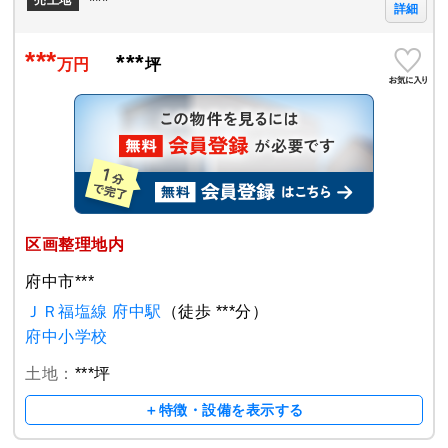
***
売土地
詳細
***
***
万円
坪
区画整理地内
府中市***
ＪＲ福塩線 府中駅
（徒歩 ***分）
府中小学校
土地：
***坪
＋特徴・設備を表示する