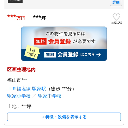
***
詳細
***
***
万円
坪
区画整理地内
福山市***
ＪＲ福塩線 駅家駅
（徒歩 ***分）
駅家小学校
／
駅家中学校
土地：
***坪
＋特徴・設備を表示する