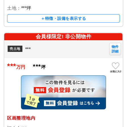
土地：
***坪
＋特徴・設備を表示する
会員様限定! 非公開物件
物件
***
売土地
詳細
***
***
万円
坪
区画整理地内