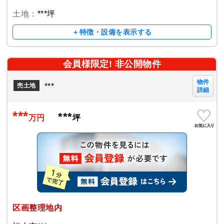
土地：
***坪
＋特徴・設備を表示する
会員様限定! 非公開物件
物件
***
売土地
詳細
***
***
万円
坪
区画整理地内