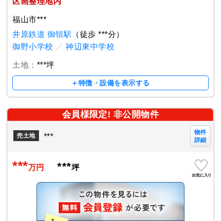
区画整理地内
福山市***
井原鉄道 御領駅
（徒歩 ***分）
御野小学校
／
神辺東中学校
土地：
***坪
＋特徴・設備を表示する
会員様限定! 非公開物件
物件
***
売土地
詳細
***
***
万円
坪