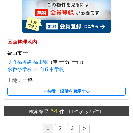
区画整理地内
福山市***
ＪＲ福塩線 福山駅
（車 ***分 ***m）
水呑小学校
／
向丘中学校
土地：
***坪
＋特徴・設備を表示する
54
検索結果
件
（1件から25件）
1
2
3
>