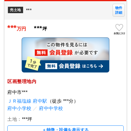
物件
***
売土地
詳細
***
***
万円
坪
区画整理地内
府中市***
ＪＲ福塩線 府中駅
（徒歩 ***分）
府中小学校
／
府中中学校
土地：
***坪
＋特徴・設備を表示する