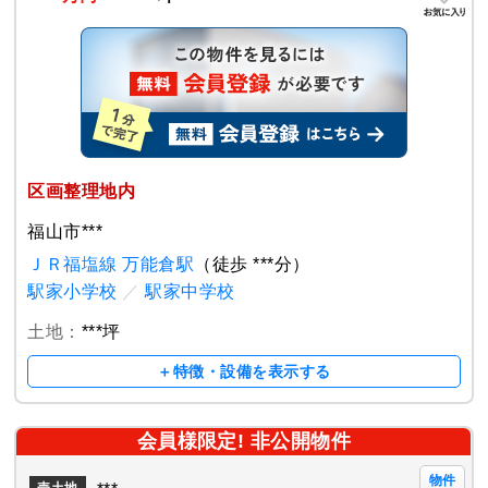
区画整理地内
福山市***
ＪＲ福塩線 万能倉駅
（徒歩 ***分）
駅家小学校
／
駅家中学校
土地：
***坪
＋特徴・設備を表示する
会員様限定! 非公開物件
物件