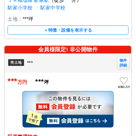
ＪＲ福塩線 駅家駅
（徒歩 ***分）
駅家小学校
／
駅家中学校
土地：
***坪
＋特徴・設備を表示する
会員様限定! 非公開物件
物件
***
売土地
詳細
***
***
万円
坪