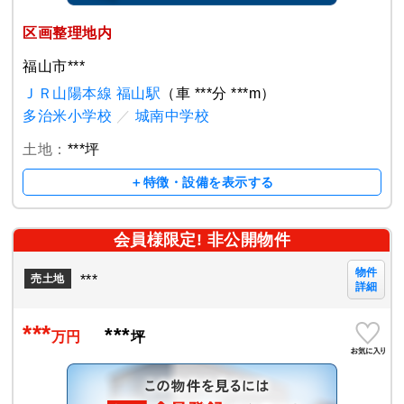
区画整理地内
福山市***
ＪＲ山陽本線 福山駅
（車 ***分 ***m）
多治米小学校
／
城南中学校
土地：
***坪
＋特徴・設備を表示する
会員様限定! 非公開物件
物件
***
売土地
詳細
***
***
万円
坪