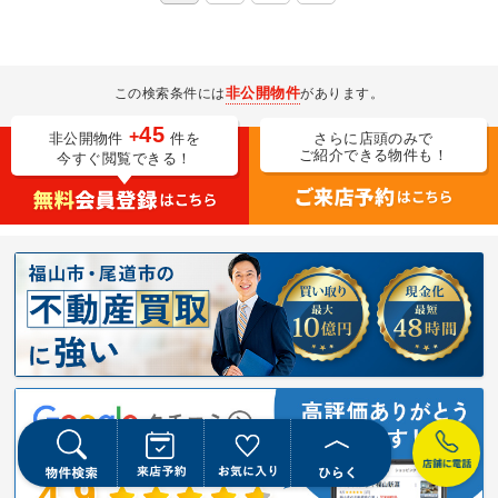
非公開物件
この検索条件には
があります。
45
+
非公開物件
件を
さらに店頭のみで
ご紹介できる物件も！
今すぐ閲覧できる！