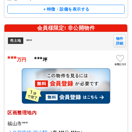
＋特徴・設備を表示する
会員様限定! 非公開物件
物件
***
売土地
詳細
***
***
万円
坪
区画整理地内
福山市***