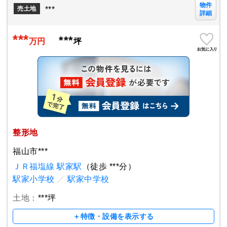
物件
***
売土地
詳細
***
***
万円
坪
整形地
福山市***
ＪＲ福塩線 駅家駅
（徒歩 ***分）
駅家小学校
／
駅家中学校
土地：
***坪
＋特徴・設備を表示する