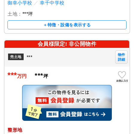
御幸小学校
／
幸千中学校
土地：
***坪
＋特徴・設備を表示する
会員様限定! 非公開物件
物件
***
売土地
詳細
***
***
万円
坪
整形地