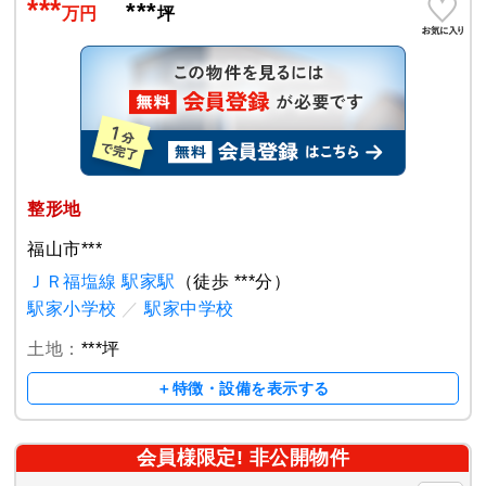
***
***
万円
坪
整形地
福山市***
ＪＲ福塩線 駅家駅
（徒歩 ***分）
駅家小学校
／
駅家中学校
土地：
***坪
＋特徴・設備を表示する
会員様限定! 非公開物件