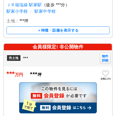
ＪＲ福塩線 駅家駅
（徒歩 ***分）
駅家小学校
／
駅家中学校
土地：
***坪
＋特徴・設備を表示する
会員様限定! 非公開物件
物件
***
売土地
詳細
***
***
万円
坪