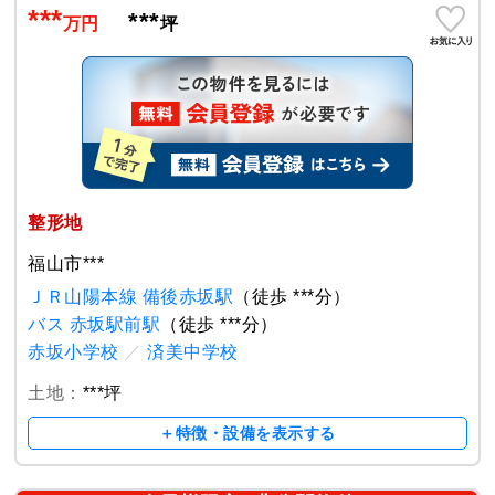
***
***
万円
坪
整形地
福山市***
ＪＲ山陽本線 備後赤坂駅
（徒歩 ***分）
バス 赤坂駅前駅
（徒歩 ***分）
赤坂小学校
／
済美中学校
土地：
***坪
＋特徴・設備を表示する