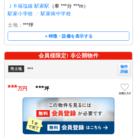
ＪＲ福塩線 駅家駅
（車 ***分 ***m）
駅家小学校
／
駅家南中学校
土地：
***坪
＋特徴・設備を表示する
会員様限定! 非公開物件
物件
***
売土地
詳細
***
***
万円
坪