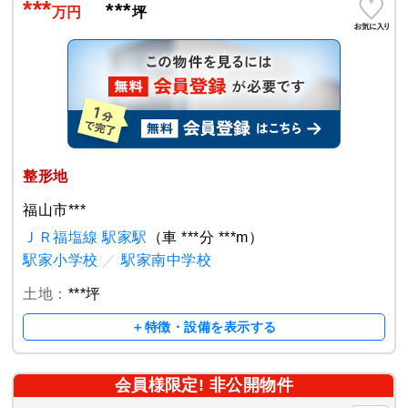
***
***
万円
坪
整形地
福山市***
ＪＲ福塩線 駅家駅
（車 ***分 ***m）
駅家小学校
／
駅家南中学校
土地：
***坪
＋特徴・設備を表示する
会員様限定! 非公開物件