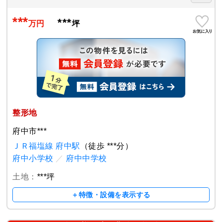
***
***
万円
坪
整形地
府中市***
ＪＲ福塩線 府中駅
（徒歩 ***分）
府中小学校
／
府中中学校
土地：
***坪
＋特徴・設備を表示する