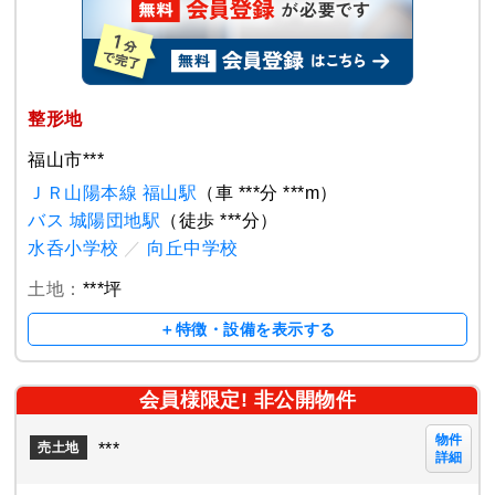
整形地
福山市***
ＪＲ山陽本線 福山駅
（車 ***分 ***m）
バス 城陽団地駅
（徒歩 ***分）
水呑小学校
／
向丘中学校
土地：
***坪
＋特徴・設備を表示する
会員様限定! 非公開物件
物件
***
売土地
詳細