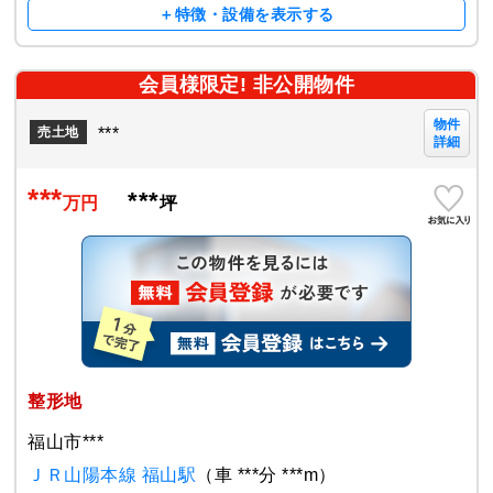
＋特徴・設備を表示する
会員様限定! 非公開物件
物件
***
売土地
詳細
***
***
万円
坪
整形地
福山市***
ＪＲ山陽本線 福山駅
（車 ***分 ***m）