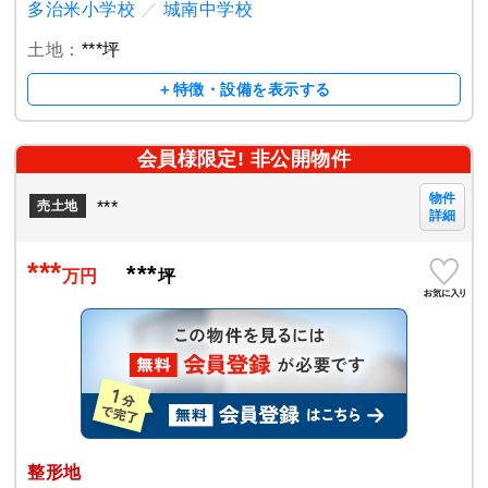
多治米小学校
／
城南中学校
土地：
***坪
＋特徴・設備を表示する
会員様限定! 非公開物件
物件
***
売土地
詳細
***
***
万円
坪
整形地