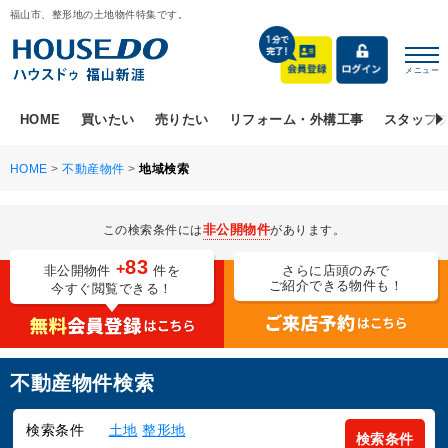
福山市、整形地の土地物件特集です。
メニュー
HOME
買いたい
売りたい
リフォーム・外構工事
スタッフ
HOME
>
不動産物件
>
地域検索
非公開物件
この検索条件には
があります。
83
+
非公開物件
件を
さらに店頭のみで
ご紹介できる物件も！
今すぐ閲覧できる！
不動産物件検索
検索条件
土地
整形地
検索条件