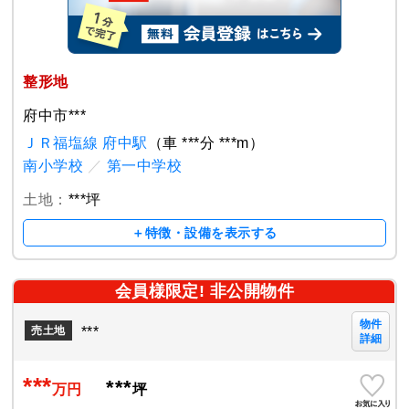
整形地
府中市***
ＪＲ福塩線 府中駅
（車 ***分 ***m）
南小学校
／
第一中学校
土地：
***坪
＋特徴・設備を表示する
会員様限定! 非公開物件
物件
***
売土地
詳細
***
***
万円
坪