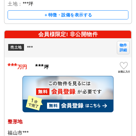
土地：
***坪
＋特徴・設備を表示する
会員様限定! 非公開物件
物件
***
売土地
詳細
***
***
万円
坪
整形地
福山市***