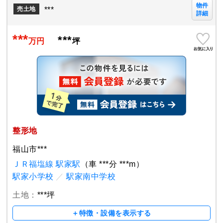
物件
***
売土地
詳細
***
***
万円
坪
整形地
福山市***
ＪＲ福塩線 駅家駅
（車 ***分 ***m）
駅家小学校
／
駅家南中学校
土地：
***坪
＋特徴・設備を表示する