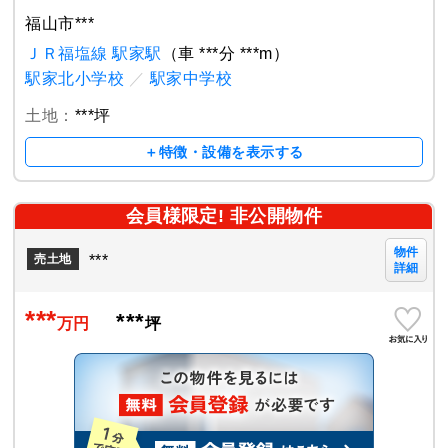
福山市***
ＪＲ福塩線 駅家駅
（車 ***分 ***m）
駅家北小学校
／
駅家中学校
土地：
***坪
＋特徴・設備を表示する
会員様限定! 非公開物件
物件
***
売土地
詳細
***
***
万円
坪