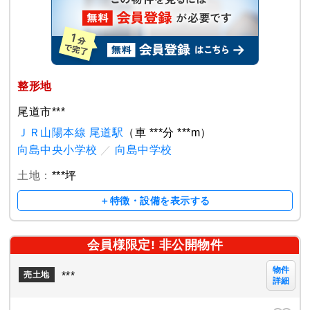
整形地
尾道市***
ＪＲ山陽本線 尾道駅
（車 ***分 ***m）
向島中央小学校
／
向島中学校
土地：
***坪
＋特徴・設備を表示する
会員様限定! 非公開物件
物件
***
売土地
詳細