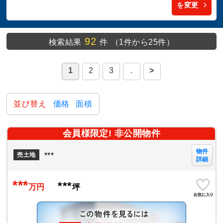
を変更
92
検索結果
件
（1件から25件）
1
2
3
.
>
並び替え
価格
面積
会員様限定! 非公開物件
物件
***
売土地
詳細
***
***
万円
坪