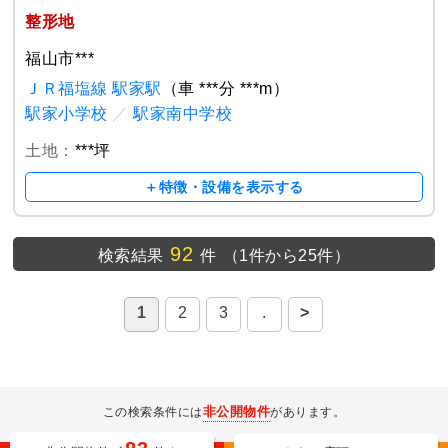
整形地
福山市***
ＪＲ福塩線 駅家駅
（車 ***分 ***m）
駅家小学校
／
駅家南中学校
土地：
***坪
＋特徴・設備を表示する
92
検索結果
件
（1件から25件）
1
2
3
.
>
非公開物件
この検索条件には
があります。