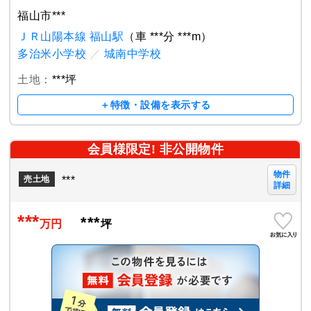
福山市***
ＪＲ山陽本線 福山駅
（車 ***分 ***m）
多治米小学校
／
城南中学校
土地：
***坪
＋特徴・設備を表示する
会員様限定! 非公開物件
物件
***
売土地
詳細
***
***
万円
坪