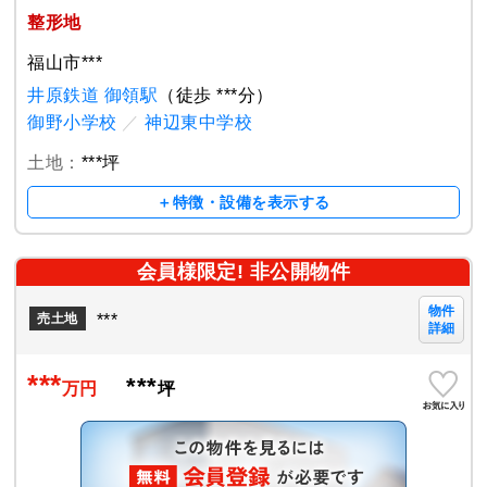
整形地
福山市***
井原鉄道 御領駅
（徒歩 ***分）
御野小学校
／
神辺東中学校
土地：
***坪
＋特徴・設備を表示する
会員様限定! 非公開物件
物件
***
売土地
詳細
***
***
万円
坪