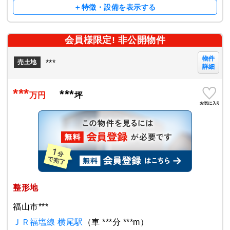
＋特徴・設備を表示する
会員様限定! 非公開物件
物件
***
売土地
詳細
***
***
万円
坪
整形地
福山市***
ＪＲ福塩線 横尾駅
（車 ***分 ***m）