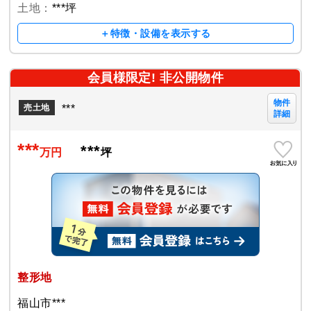
土地：
***坪
＋特徴・設備を表示する
会員様限定! 非公開物件
物件
***
売土地
詳細
***
***
万円
坪
整形地
福山市***