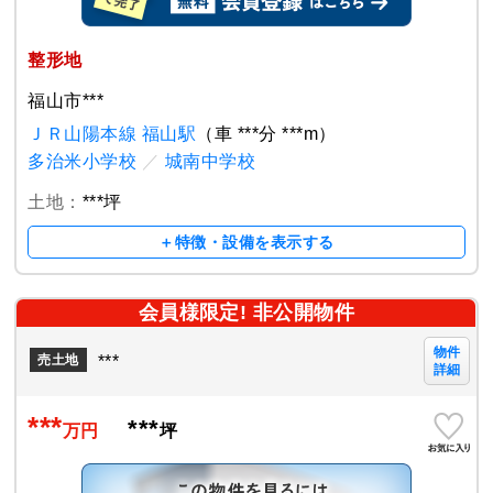
整形地
福山市***
ＪＲ山陽本線 福山駅
（車 ***分 ***m）
多治米小学校
／
城南中学校
土地：
***坪
＋特徴・設備を表示する
会員様限定! 非公開物件
物件
***
売土地
詳細
***
***
万円
坪