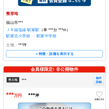
整形地
福山市***
ＪＲ福塩線 駅家駅
（車 ***分 ***m）
駅家北小学校
／
駅家中学校
土地：
***坪
＋特徴・設備を表示する
会員様限定! 非公開物件
物件
***
売土地
詳細
***
***
万円
坪