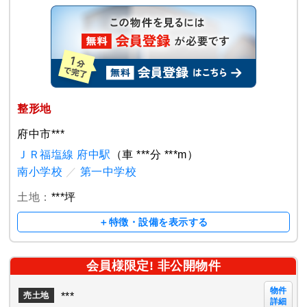
整形地
府中市***
ＪＲ福塩線 府中駅
（車 ***分 ***m）
南小学校
／
第一中学校
土地：
***坪
＋特徴・設備を表示する
会員様限定! 非公開物件
物件
***
売土地
詳細