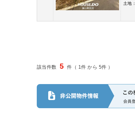
土地
5
該当件数
件（ 1件 から 5件 ）