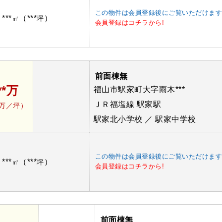
この物件は会員登録後にご覧いただけま
***
（***
）
：
㎡
坪
会員登録はコチラから!
前面棟無
**万
福山市駅家町大字雨木***
ＪＲ福塩線 駅家駅
*万／坪）
駅家北小学校 ／ 駅家中学校
この物件は会員登録後にご覧いただけま
***
（***
）
：
㎡
坪
会員登録はコチラから!
前面棟無