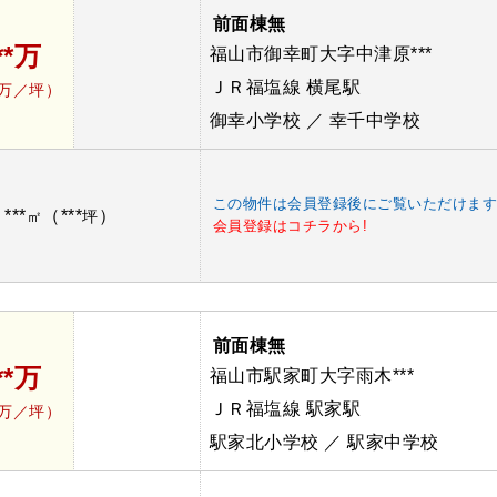
前面棟無
**万
福山市御幸町大字中津原***
ＪＲ福塩線 横尾駅
*万／坪）
御幸小学校 ／ 幸千中学校
この物件は会員登録後にご覧いただけま
***
（***
）
：
㎡
坪
会員登録はコチラから!
前面棟無
**万
福山市駅家町大字雨木***
ＪＲ福塩線 駅家駅
*万／坪）
駅家北小学校 ／ 駅家中学校