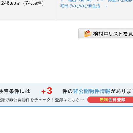
246.
（74.
）
：
60㎡
59坪
宅街でのびのび新生活 ～
3
＋