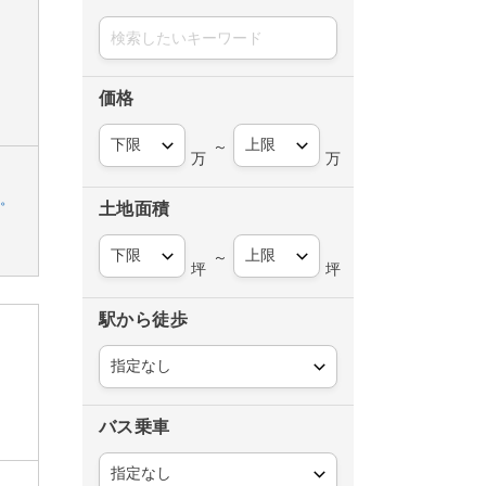
価格
～
万
万
す。
土地面積
～
坪
坪
駅から徒歩
バス乗車