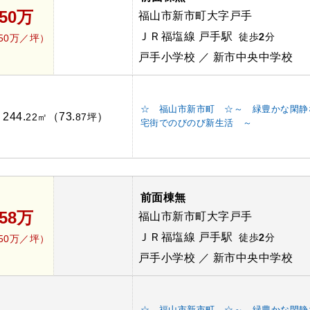
850万
福山市新市町大字戸手
ＪＲ福塩線 戸手駅
徒歩
2
分
.50万／坪）
戸手小学校 ／ 新市中央中学校
☆ 福山市新市町 ☆～ 緑豊かな閑静
244.
（73.
）
：
22㎡
87坪
宅街でのびのび新生活 ～
前面棟無
858万
福山市新市町大字戸手
ＪＲ福塩線 戸手駅
徒歩
2
分
.50万／坪）
戸手小学校 ／ 新市中央中学校
☆ 福山市新市町 ☆～ 緑豊かな閑静