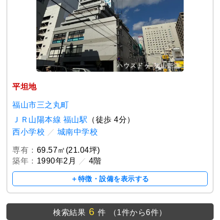
平坦地
福山市三之丸町
ＪＲ山陽本線 福山駅
（徒歩 4分）
西小学校
／
城南中学校
専有：
69.57㎡(21.04坪)
築年：
1990年2月
／
4階
＋特徴・設備を表示する
6
検索結果
件
（1件から6件）