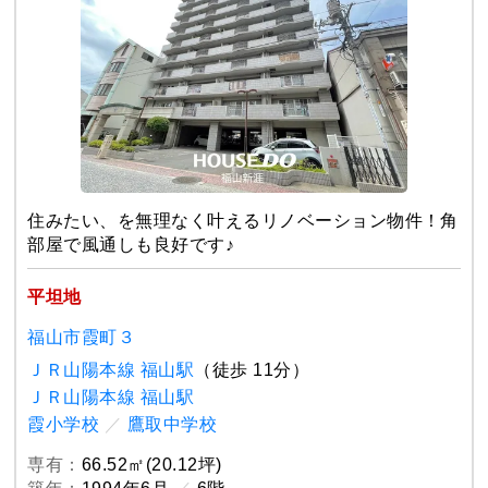
住みたい、を無理なく叶えるリノベーション物件！角
部屋で風通しも良好です♪
平坦地
福山市霞町３
ＪＲ山陽本線 福山駅
（徒歩 11分）
ＪＲ山陽本線 福山駅
霞小学校
／
鷹取中学校
専有：
66.52㎡(20.12坪)