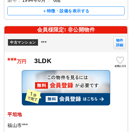
築年：
1994年6月
／
6階
＋特徴・設備を表示する
会員様限定! 非公開物件
物件
***
中古マンション
詳細
***
3LDK
万円
平坦地
福山市***