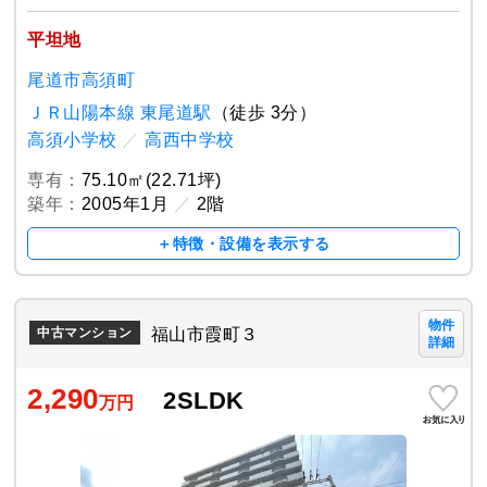
平坦地
尾道市高須町
ＪＲ山陽本線 東尾道駅
（徒歩 3分）
高須小学校
／
高西中学校
専有：
75.10㎡(22.71坪)
築年：
2005年1月
／
2階
＋特徴・設備を表示する
物件
福山市霞町３
中古マンション
詳細
2,290
2SLDK
万円