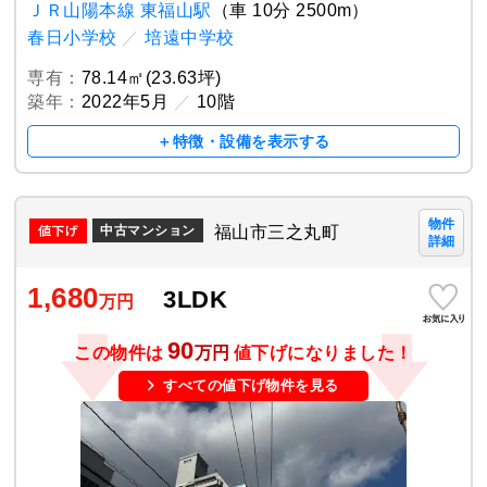
ＪＲ山陽本線 東福山駅
（車 10分 2500m）
春日小学校
／
培遠中学校
専有：
78.14㎡(23.63坪)
築年：
2022年5月
／
10階
＋特徴・設備を表示する
物件
福山市三之丸町
中古マンション
詳細
1,680
3LDK
万円
90
この物件は
万円
値下げになりました！
すべての値下げ物件を見る