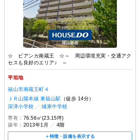
☆ ビアンカ南蔵王 ☆～ 周辺環境充実・交通アク
セスも良好のエリア♪ ～
平坦地
福山市南蔵王町４
ＪＲ山陽本線 東福山駅
（徒歩 14分）
深津小学校
／
城東中学校
専有：
76.56㎡(23.15坪)
築年：
2013年1月
／
4階
＋特徴・設備を表示する