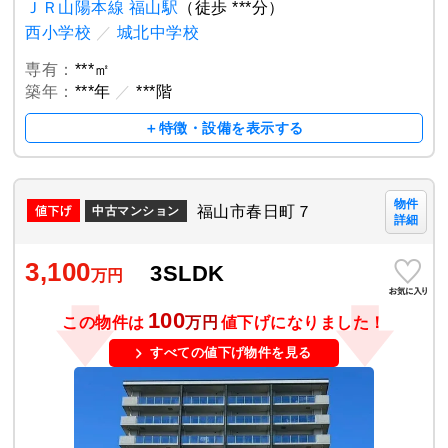
ＪＲ山陽本線 福山駅
（徒歩 ***分）
西小学校
／
城北中学校
専有：
***㎡
築年：
***年
／
***階
＋特徴・設備を表示する
物件
福山市春日町７
中古マンション
詳細
3,100
3SLDK
万円
100
この物件は
万円
値下げになりました！
すべての値下げ物件を見る