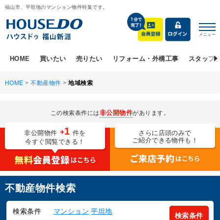
福山市、平坦地のマンション物件特集です。
メニュー
HOME
買いたい
売りたい
リフォーム・外構工事
スタッフ
HOME
>
不動産物件
>
地域検索
非公開物件
この検索条件には
があります。
1
+
非公開物件
件を
さらに店頭のみで
ご紹介できる物件も！
今すぐ閲覧できる！
不動産物件検索
検索条件
マンション
平坦地
検索条件