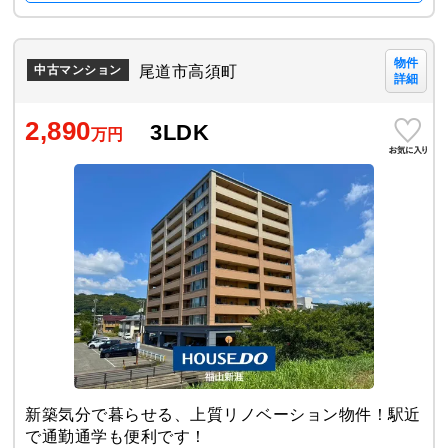
物件
尾道市高須町
中古マンション
詳細
2,890
3LDK
万円
新築気分で暮らせる、上質リノベーション物件！駅近
で通勤通学も便利です！