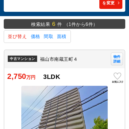
を変更
6
検索結果
件
（1件から6件）
並び替え
価格
間取
面積
物件
福山市南蔵王町４
中古マンション
詳細
2,750
3LDK
万円