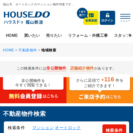
福山市、オートロックのマンション物件特集です。
メニュー
HOME
買いたい
売りたい
リフォーム・外構工事
スタッフ
HOME
>
不動産物件
>
地域検索
非公開物件
店舗紹介物件
この検索条件には
、
があります。
116
+
さらに店頭で
件を
非公開物件を
今すぐ閲覧できる！
ご紹介できます！
不動産物件検索
検索条件
マンション
オートロック
検索条件