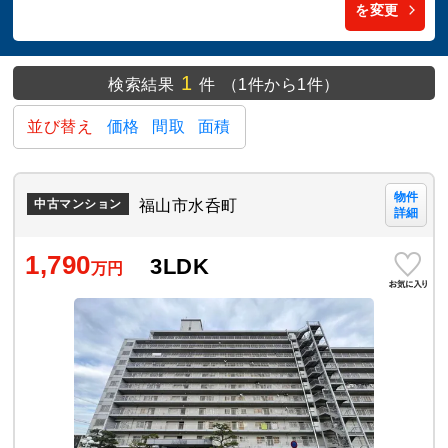
を変更
1
検索結果
件
（1件から1件）
並び替え
価格
間取
面積
物件
福山市水呑町
中古マンション
詳細
1,790
3LDK
万円