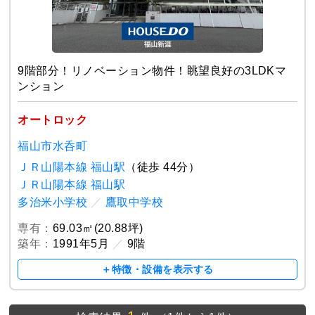
9階部分！リノベーション物件！眺望良好の3LDKマ
ンション
オートロック
福山市水呑町
ＪＲ山陽本線 福山駅
（徒歩 44分）
ＪＲ山陽本線 福山駅
多治米小学校
／
鷹取中学校
専有：
69.03㎡(20.88坪)
築年：
1991年5月
／
9階
＋特徴・設備を表示する