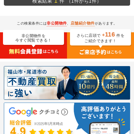
1
検索結果
件
（1件から1件）
非公開物件
店舗紹介物件
この検索条件には
、
があります。
116
+
さらに店頭で
件を
非公開物件を
今すぐ閲覧できる！
ご紹介できます！