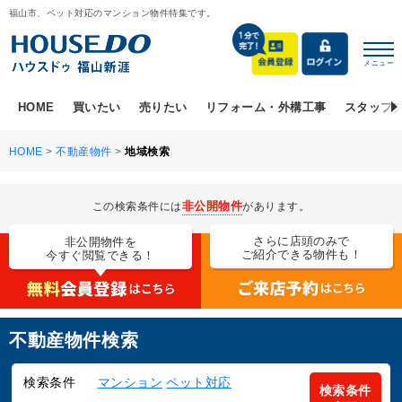
福山市、ペット対応のマンション物件特集です。
メニュー
HOME
買いたい
売りたい
リフォーム・外構工事
スタッフ
HOME
>
不動産物件
>
地域検索
非公開物件
この検索条件には
があります。
さらに店頭のみで
非公開物件を
ご紹介できる物件も！
今すぐ閲覧できる！
不動産物件検索
検索条件
マンション
ペット対応
検索条件