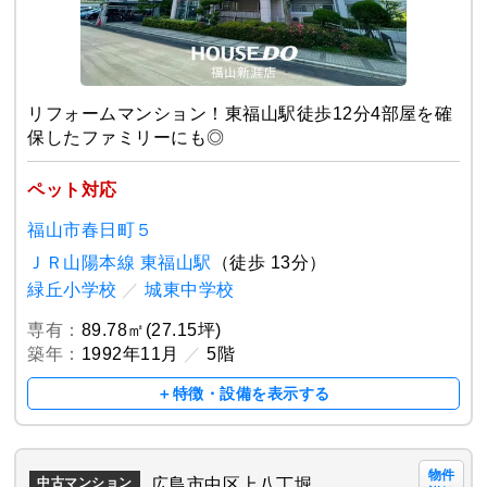
リフォームマンション！東福山駅徒歩12分4部屋を確
保したファミリーにも◎
ペット対応
福山市春日町５
ＪＲ山陽本線 東福山駅
（徒歩 13分）
緑丘小学校
／
城東中学校
専有：
89.78㎡(27.15坪)
築年：
1992年11月
／
5階
＋特徴・設備を表示する
物件
広島市中区上八丁堀
中古マンション