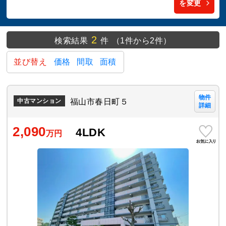
を変更
2
検索結果
件
（1件から2件）
並び替え
価格
間取
面積
物件
福山市春日町５
中古マンション
詳細
2,090
4LDK
万円