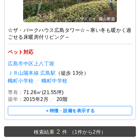
☆ザ・パークハウス広島タワー☆～寒い冬も暖かく過
ごせる床暖房付リビング～
ペット対応
広島市中区上八丁堀
ＪＲ山陽本線 広島駅
（徒歩 13分）
幟町小学校
／
幟町中学校
専有：
71.26㎡(21.55坪)
築年：
2015年2月
／
20階
＋特徴・設備を表示する
2
検索結果
件
（1件から2件）