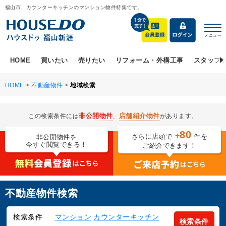
福山市、カウンターキッチンのマンション物件特集です。
メニュー
HOME
買いたい
売りたい
リフォーム・外構工事
スタッフ
HOME
>
不動産物件
>
地域検索
非公開物件
店舗紹介物件
この検索条件には
、
があります。
80
+
さらに店頭で
件を
非公開物件を
今すぐ閲覧できる！
ご紹介できます！
不動産物件検索
検索条件
マンション
カウンターキッチン
検索条件