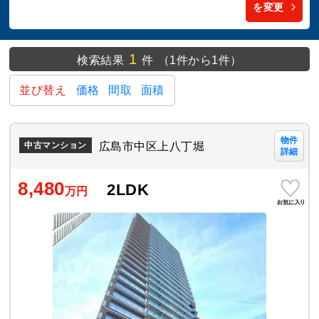
を変更
1
検索結果
件
（1件から1件）
並び替え
価格
間取
面積
物件
広島市中区上八丁堀
中古マンション
詳細
8,480
2LDK
万円