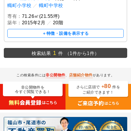
幟町小学校
／
幟町中学校
専有：
71.26㎡(21.55坪)
築年：
2015年2月
／
20階
＋特徴・設備を表示する
1
検索結果
件
（1件から1件）
非公開物件
店舗紹介物件
この検索条件には
、
があります。
80
+
さらに店頭で
件を
非公開物件を
今すぐ閲覧できる！
ご紹介できます！