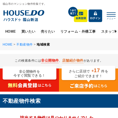
福山市のマンション物件特集です。
メニュー
HOME
買いたい
売りたい
リフォーム・外構工事
スタッフ
HOME
>
不動産物件
>
地域検索
非公開物件
店舗紹介物件
この検索条件には
、
があります。
17
+
さらに店頭で
件を
非公開物件を
今すぐ閲覧できる！
ご紹介できます！
不動産物件検索
該当する物件は見つかりませんでした。