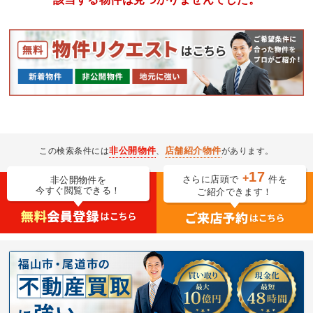
非公開物件
店舗紹介物件
この検索条件には
、
があります。
17
+
さらに店頭で
件を
非公開物件を
今すぐ閲覧できる！
ご紹介できます！