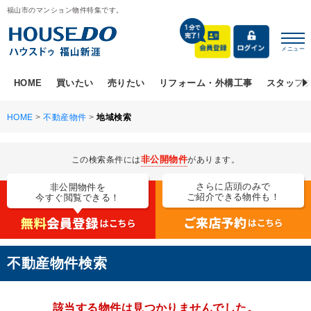
福山市のマンション物件特集です。
メニュー
HOME
買いたい
売りたい
リフォーム・外構工事
スタッフ
HOME
>
不動産物件
>
地域検索
非公開物件
この検索条件には
があります。
さらに店頭のみで
非公開物件を
ご紹介できる物件も！
今すぐ閲覧できる！
不動産物件検索
該当する物件は見つかりませんでした。