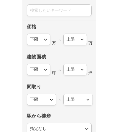
価格
～
万
万
建物面積
～
坪
坪
間取り
～
駅から徒歩