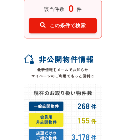
0
該当件数
件
この条件で検索
268
件
155
件
3,178
件