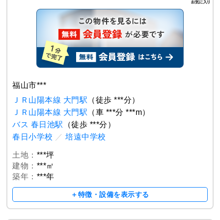
福山市***
ＪＲ山陽本線 大門駅
（徒歩 ***分）
ＪＲ山陽本線 大門駅
（車 ***分 ***m）
バス 春日池駅
（徒歩 ***分）
春日小学校
／
培遠中学校
土地：
***坪
建物：
***㎡
築年：
***年
＋特徴・設備を表示する