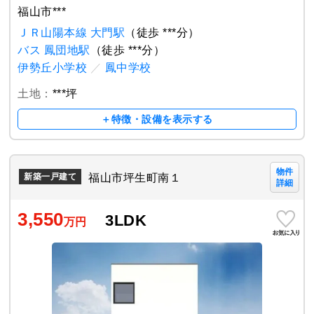
福山市***
ＪＲ山陽本線 大門駅
（徒歩 ***分）
バス 鳳団地駅
（徒歩 ***分）
伊勢丘小学校
／
鳳中学校
土地：
***坪
＋特徴・設備を表示する
物件
福山市坪生町南１
新築一戸建て
詳細
3,550
3LDK
万円