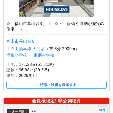
☆ 福山市幕山台8丁目 ☆～ 設備や収納が充実の
住宅 ～
福山市幕山台８
ＪＲ山陽本線 大門駅
（車 8分 2900m）
坪生小学校
／
東朋中学校
土地：
171.28㎡(51.81坪)
建物：
96.88㎡(29.3坪)
築年：
2026年1月
＋特徴・設備を表示する
会員様限定! 非公開物件
物件
***
中古一戸建て