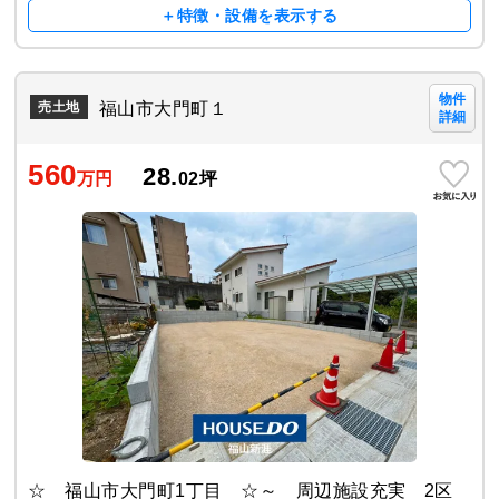
＋特徴・設備を表示する
物件
福山市大門町１
売土地
詳細
560
28.
万円
02
坪
☆ 福山市大門町1丁目 ☆～ 周辺施設充実 2区