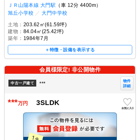
ＪＲ山陽本線 大門駅
（車 12分 4400m）
旭丘小学校
／
大門中学校
土地：
203.62㎡(61.59坪)
建物：
84.04㎡(25.42坪)
築年：
1984年7月
＋特徴・設備を表示する
会員様限定! 非公開物件
物件
***
中古一戸建て
詳細
***
3SLDK
万円