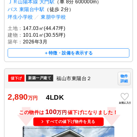
ＪＲ山陽本線 大門駅
（車 8分 600000m）
バス 東陽台中駅
（徒歩 2分）
坪生小学校
／
東朋中学校
土地：
147.03㎡(44.47坪)
建物：
101.01㎡(30.55坪)
築年：
2026年3月
＋特徴・設備を表示する
物件
福山市東陽台２
新築一戸建て
詳細
2,890
4LDK
万円
100
この物件は
万円
値下げになりました！
すべての値下げ物件を見る