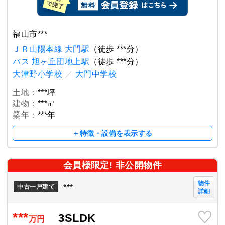
福山市***
ＪＲ山陽本線 大門駅
（徒歩 ***分）
バス 旭ヶ丘団地上駅
（徒歩 ***分）
大津野小学校
／
大門中学校
土地：
***坪
建物：
***㎡
築年：
***年
＋特徴・設備を表示する
会員様限定! 非公開物件
物件
***
中古一戸建て
詳細
***
3SLDK
万円