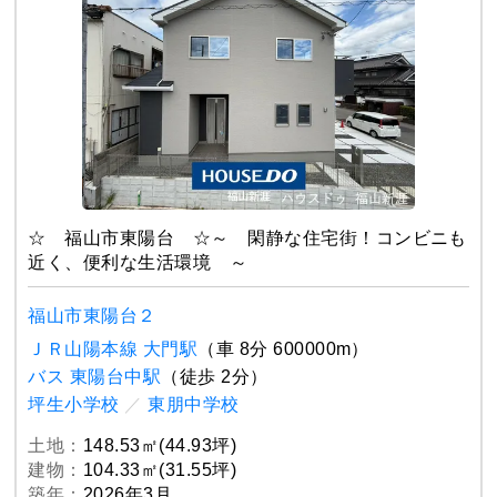
☆ 福山市東陽台 ☆～ 閑静な住宅街！コンビニも
近く、便利な生活環境 ～
福山市東陽台２
ＪＲ山陽本線 大門駅
（車 8分 600000m）
バス 東陽台中駅
（徒歩 2分）
坪生小学校
／
東朋中学校
土地：
148.53㎡(44.93坪)
建物：
104.33㎡(31.55坪)
築年：
2026年3月