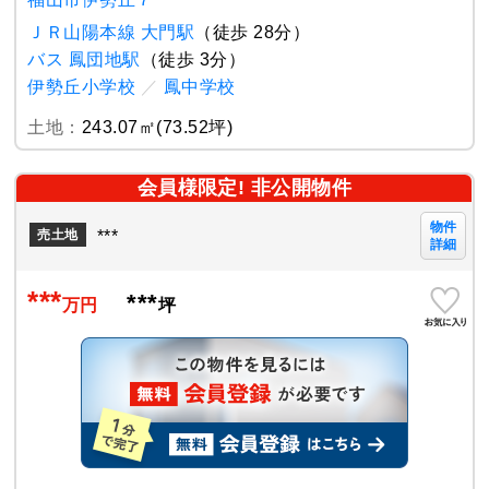
ＪＲ山陽本線 大門駅
（徒歩 28分）
バス 鳳団地駅
（徒歩 3分）
伊勢丘小学校
／
鳳中学校
土地：
243.07㎡(73.52坪)
会員様限定! 非公開物件
物件
***
売土地
詳細
***
***
万円
坪