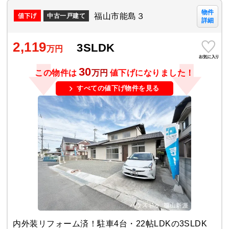
物件
福山市能島３
中古一戸建て
詳細
2,119
3SLDK
万円
30
この物件は
万円
値下げになりました！
すべての値下げ物件を見る
内外装リフォーム済！駐車4台・22帖LDKの3SLDK