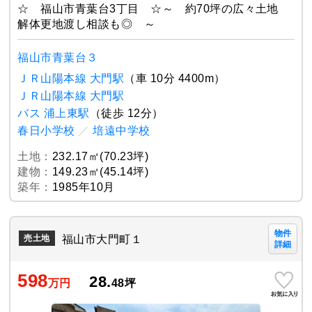
☆ 福山市青葉台3丁目 ☆～ 約70坪の広々土地
解体更地渡し相談も◎ ～
福山市青葉台３
ＪＲ山陽本線 大門駅
（車 10分 4400m）
ＪＲ山陽本線 大門駅
バス 浦上東駅
（徒歩 12分）
春日小学校
／
培遠中学校
土地：
232.17㎡(70.23坪)
建物：
149.23㎡(45.14坪)
築年：
1985年10月
物件
福山市大門町１
売土地
詳細
598
28.
万円
48
坪