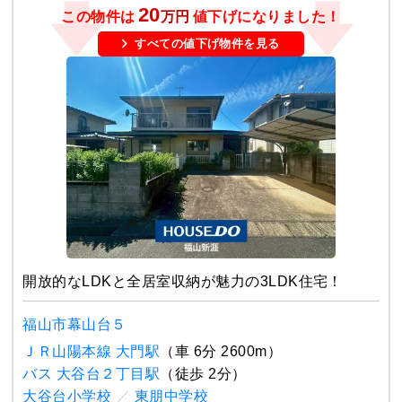
20
この物件は
万円
値下げになりました！
すべての値下げ物件を見る
開放的なLDKと全居室収納が魅力の3LDK住宅！
福山市幕山台５
ＪＲ山陽本線 大門駅
（車 6分 2600m）
バス 大谷台２丁目駅
（徒歩 2分）
大谷台小学校
／
東朋中学校