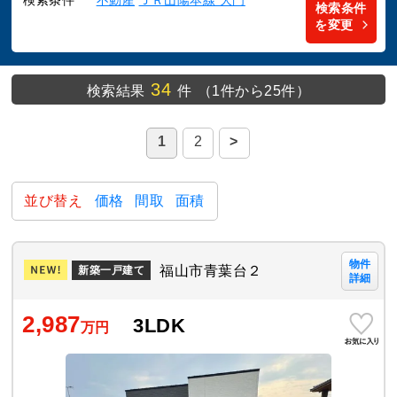
検索条件
不動産
ＪＲ山陽本線 大門
検索条件
を変更
34
検索結果
件
（1件から25件）
1
2
>
並び替え
価格
間取
面積
物件
福山市青葉台２
新築一戸建て
詳細
2,987
3LDK
万円