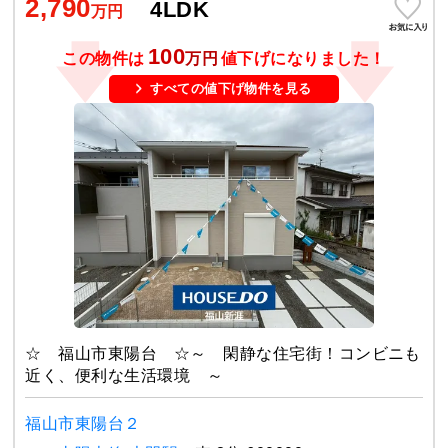
2,790
4LDK
万円
100
この物件は
万円
値下げになりました！
すべての値下げ物件を見る
☆ 福山市東陽台 ☆～ 閑静な住宅街！コンビニも
近く、便利な生活環境 ～
福山市東陽台２