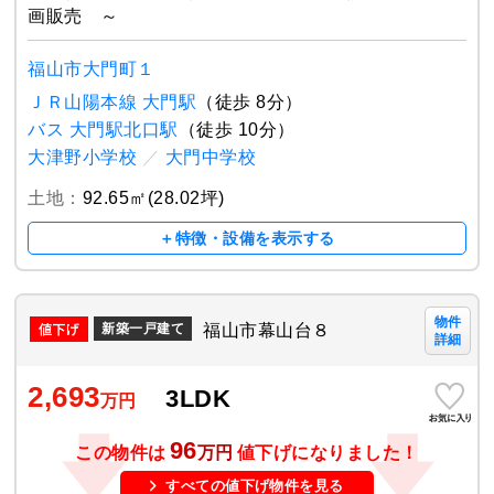
画販売 ～
福山市大門町１
ＪＲ山陽本線 大門駅
（徒歩 8分）
バス 大門駅北口駅
（徒歩 10分）
大津野小学校
／
大門中学校
土地：
92.65㎡(28.02坪)
＋特徴・設備を表示する
物件
福山市幕山台８
新築一戸建て
詳細
2,693
3LDK
万円
96
この物件は
万円
値下げになりました！
すべての値下げ物件を見る