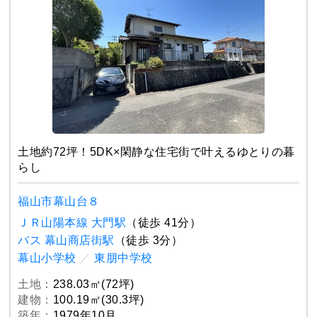
土地約72坪！5DK×閑静な住宅街で叶えるゆとりの暮
らし
福山市幕山台８
ＪＲ山陽本線 大門駅
（徒歩 41分）
バス 幕山商店街駅
（徒歩 3分）
幕山小学校
／
東朋中学校
土地：
238.03㎡(72坪)
建物：
100.19㎡(30.3坪)
築年：
1979年10月