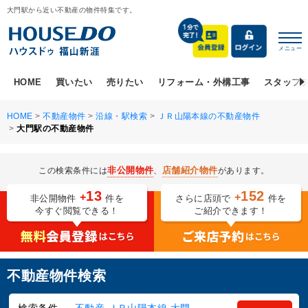
大門駅から近い不動産の物件特集です。
メニュー
HOME
買いたい
売りたい
リフォーム・外構工事
スタッフ
HOME
>
不動産物件
>
沿線・駅検索
>
ＪＲ山陽本線の不動産物件
>
大門駅の不動産物件
非公開物件
店舗紹介物件
この検索条件には
、
があります。
13
152
+
+
非公開物件
件を
さらに店頭で
件を
今すぐ閲覧できる！
ご紹介できます！
不動産物件検索