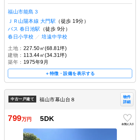
福山市能島３
ＪＲ山陽本線 大門駅
（徒歩 19分）
バス 春日池駅
（徒歩 9分）
春日小学校
／
培遠中学校
土地：
227.50㎡(68.81坪)
建物：
113.44㎡(34.31坪)
築年：
1975年9月
＋特徴・設備を表示する
物件
福山市幕山台８
中古一戸建て
詳細
799
5DK
万円