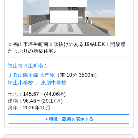
☆福山市坪生町南☆吹抜けのある19帖LDK！開放感
たっぷりの新築住宅♪
福山市坪生町南１
ＪＲ山陽本線 大門駅
（車 10分 3500m）
坪生小学校
／
東朋中学校
土地：
145.67㎡(44.06坪)
建物：
96.46㎡(29.17坪)
築年：
2026年10月
＋特徴・設備を表示する