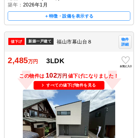
築年：
2026年1月
＋特徴・設備を表示する
物件
福山市幕山台８
新築一戸建て
詳細
2,485
3LDK
万円
102
この物件は
万円
値下げになりました！
すべての値下げ物件を見る