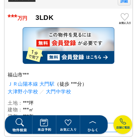
詳細
***
3LDK
万円
福山市***
ＪＲ山陽本線 大門駅
（徒歩 ***分）
大津野小学校
／
大門中学校
土地：
***坪
建物：
***㎡
築年：
***年
＋特徴・設備を表示する