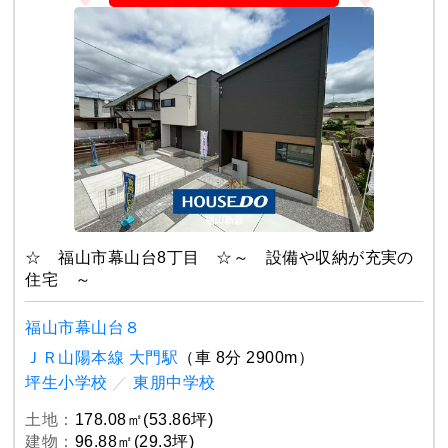
☆ 福山市幕山台8丁目 ☆～ 設備や収納が充実の
住宅 ～
福山市幕山台８
ＪＲ山陽本線 大門駅
（車 8分 2900m）
坪生小学校
／
東朋中学校
土地：
178.08㎡(53.86坪)
建物：
96.88㎡(29.3坪)