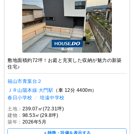
敷地面積約72坪！お庭と充実した収納が魅力の新築
住宅♪
福山市青葉台２
ＪＲ山陽本線 大門駅
（車 12分 4400m）
春日小学校
／
培遠中学校
土地：
239.07㎡(72.31坪)
建物：
98.53㎡(29.8坪)
築年：
2026年5月
＋特徴・設備を表示する