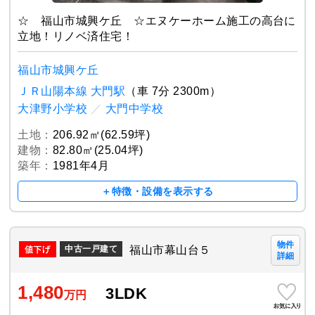
☆ 福山市城興ケ丘 ☆エヌケーホーム施工の高台に
立地！リノベ済住宅！
福山市城興ケ丘
ＪＲ山陽本線 大門駅
（車 7分 2300m）
大津野小学校
／
大門中学校
土地：
206.92㎡(62.59坪)
建物：
82.80㎡(25.04坪)
築年：
1981年4月
＋特徴・設備を表示する
物件
福山市幕山台５
中古一戸建て
詳細
1,480
3LDK
万円