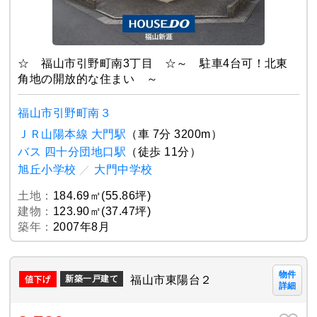
☆ 福山市引野町南3丁目 ☆～ 駐車4台可！北東
角地の開放的な住まい ～
福山市引野町南３
ＪＲ山陽本線 大門駅
（車 7分 3200m）
バス 四十分団地口駅
（徒歩 11分）
旭丘小学校
／
大門中学校
土地：
184.69㎡(55.86坪)
建物：
123.90㎡(37.47坪)
築年：
2007年8月
物件
福山市東陽台２
新築一戸建て
詳細