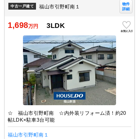
物件
福山市引野町南１
中古一戸建て
詳細
1,698
3LDK
万円
☆ 福山市引野町南 ☆内外装リフォーム済！約20
帖LDK×駐車3台可能
福山市引野町南１