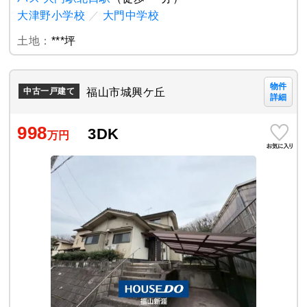
大津野小学校
／
大門中学校
土地：
***坪
物件
福山市城興ケ丘
中古一戸建て
詳細
998
3DK
万円