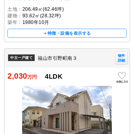
土地：
206.49㎡(62.46坪)
建物：
93.62㎡(28.32坪)
築年：
1980年10月
＋特徴・設備を表示する
物件
福山市引野町南３
中古一戸建て
詳細
2,030
4LDK
万円