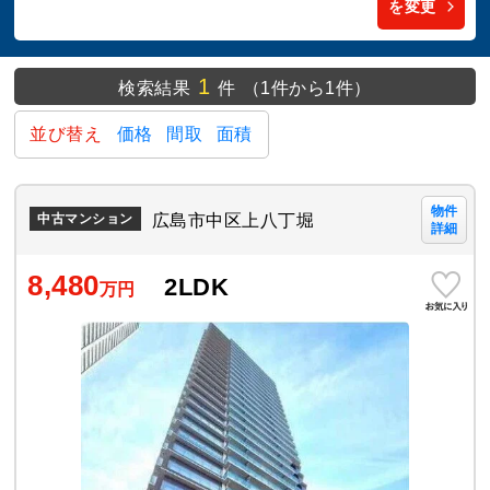
を変更
1
検索結果
件
（1件から1件）
並び替え
価格
間取
面積
物件
広島市中区上八丁堀
中古マンション
詳細
8,480
2LDK
万円