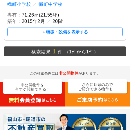
幟町小学校
／
幟町中学校
専有：
71.26㎡(21.55坪)
築年：
2015年2月
／
20階
＋特徴・設備を表示する
1
検索結果
件
（1件から1件）
非公開物件
この検索条件には
があります。
さらに店頭のみで
非公開物件を
ご紹介できる物件も！
今すぐ閲覧できる！