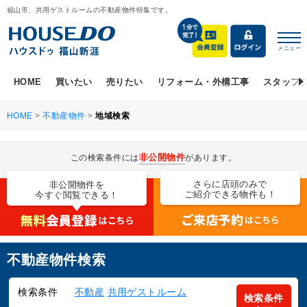
福山市、共用ゲストルームの不動産物件特集です。
メニュー
HOME
買いたい
売りたい
リフォーム・外構工事
スタッフ
HOME
>
不動産物件
>
地域検索
非公開物件
この検索条件には
があります。
さらに店頭のみで
非公開物件を
ご紹介できる物件も！
今すぐ閲覧できる！
不動産物件検索
検索条件
不動産
共用ゲストルーム
検索条件