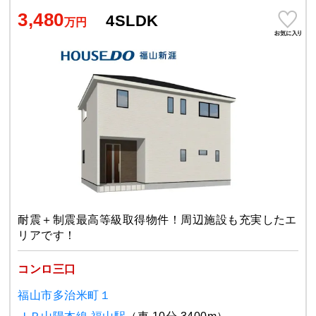
3,480
4SLDK
万円
耐震＋制震最高等級取得物件！周辺施設も充実したエ
リアです！
コンロ三口
福山市多治米町１