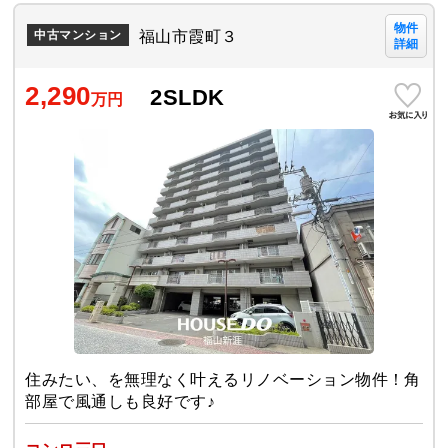
物件
福山市霞町３
中古マンション
詳細
2,290
2SLDK
万円
住みたい、を無理なく叶えるリノベーション物件！角
部屋で風通しも良好です♪