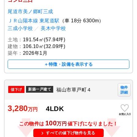
コンロ三口
尾道市美ノ郷町三成
ＪＲ山陽本線 東尾道駅
（車 18分 6300m）
三成小学校
／
美木中学校
土地：
191.54㎡(57.94坪)
建物：
106.10㎡(32.09坪)
築年：
2026年1月
＋特徴・設備を表示する
物件
福山市草戸町４
新築一戸建て
詳細
3,280
4LDK
万円
100
この物件は
万円
値下げになりました！
すべての値下げ物件を見る