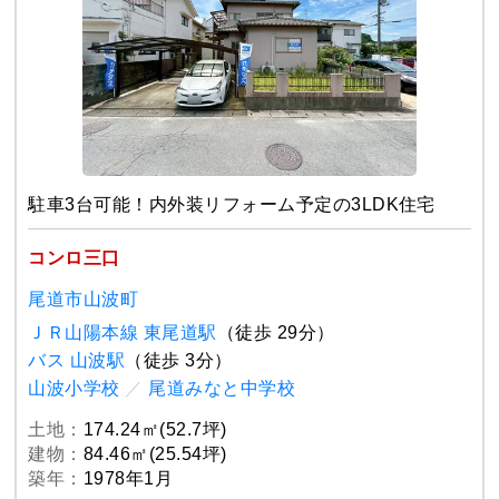
駐車3台可能！内外装リフォーム予定の3LDK住宅
コンロ三口
尾道市山波町
ＪＲ山陽本線 東尾道駅
（徒歩 29分）
バス 山波駅
（徒歩 3分）
山波小学校
／
尾道みなと中学校
土地：
174.24㎡(52.7坪)
建物：
84.46㎡(25.54坪)
築年：
1978年1月