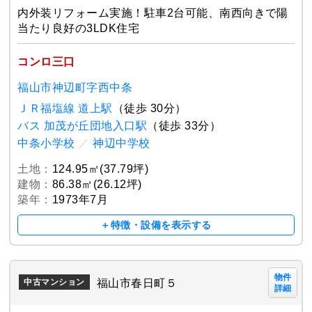
内外装リフォーム実施！駐車2台可能、南西向きで陽
当たり良好の3LDK住宅
コンロ三口
福山市神辺町字西中条
ＪＲ福塩線 道上駅
（徒歩 30分）
バス 加茂が丘団地入口駅
（徒歩 33分）
中条小学校
／
神辺中学校
土地：
124.95㎡(37.79坪)
建物：
86.38㎡(26.12坪)
築年：
1973年7月
＋特徴・設備を表示する
物件
福山市春日町５
中古マンション
詳細