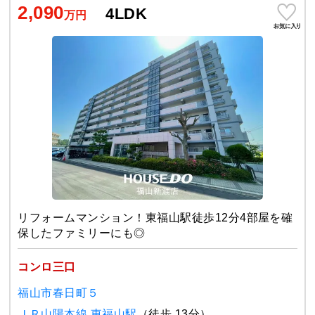
2,090
4LDK
万円
リフォームマンション！東福山駅徒歩12分4部屋を確
保したファミリーにも◎
コンロ三口
福山市春日町５
ＪＲ山陽本線 東福山駅
（徒歩 13分）