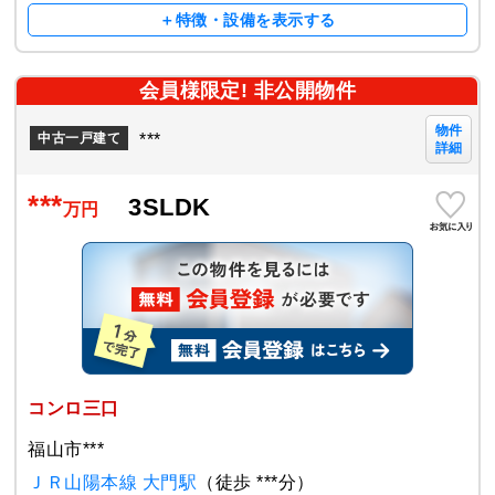
＋特徴・設備を表示する
会員様限定! 非公開物件
物件
***
中古一戸建て
詳細
***
3SLDK
万円
コンロ三口
福山市***
ＪＲ山陽本線 大門駅
（徒歩 ***分）