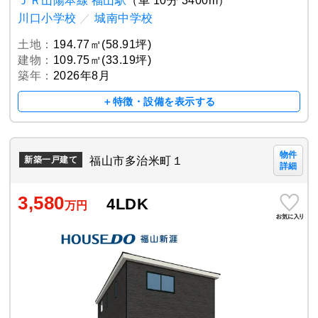
ＪＲ山陽本線 福山駅
（車 10分 3400m）
川口小学校
／
城南中学校
土地：
194.77㎡(58.91坪)
建物：
109.75㎡(33.19坪)
築年：
2026年8月
＋特徴・設備を表示する
物件
福山市多治米町１
新築一戸建て
詳細
3,580
4LDK
万円