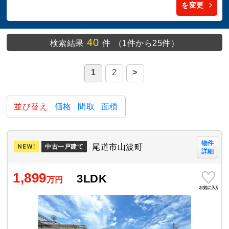
を変更
40
検索結果
件
（1件から25件）
1
2
>
並び替え
価格
間取
面積
物件
尾道市山波町
中古一戸建て
詳細
1,899
3LDK
万円