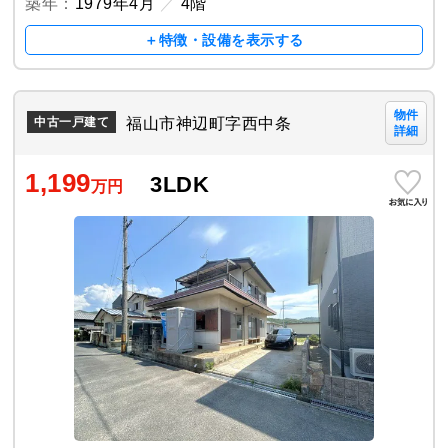
築年：
1979年4月
／
4階
＋特徴・設備を表示する
物件
福山市神辺町字西中条
中古一戸建て
詳細
1,199
3LDK
万円