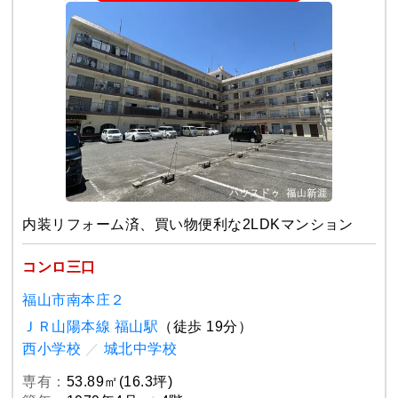
内装リフォーム済、買い物便利な2LDKマンション
コンロ三口
福山市南本庄２
ＪＲ山陽本線 福山駅
（徒歩 19分）
西小学校
／
城北中学校
専有：
53.89㎡(16.3坪)