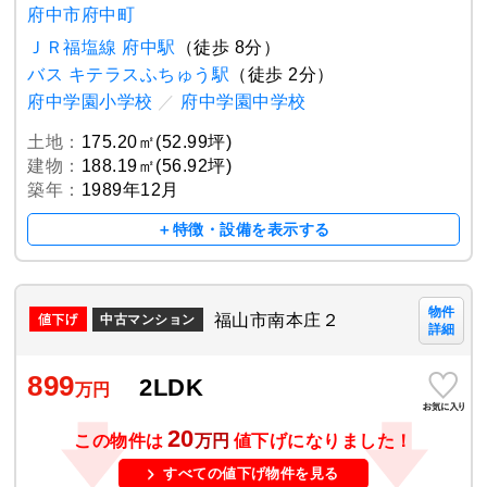
府中市府中町
ＪＲ福塩線 府中駅
（徒歩 8分）
バス キテラスふちゅう駅
（徒歩 2分）
府中学園小学校
／
府中学園中学校
土地：
175.20㎡(52.99坪)
建物：
188.19㎡(56.92坪)
築年：
1989年12月
＋特徴・設備を表示する
物件
福山市南本庄２
中古マンション
詳細
899
2LDK
万円
20
この物件は
万円
値下げになりました！
すべての値下げ物件を見る