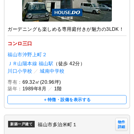
ガーデニングも楽しめる専用庭付きが魅力の3LDK！
コンロ三口
福山市沖野上町２
ＪＲ山陽本線 福山駅
（徒歩 42分）
川口小学校
／
城南中学校
専有：
69.32㎡(20.96坪)
築年：
1989年8月
／
1階
＋特徴・設備を表示する
物件
福山市多治米町１
新築一戸建て
詳細