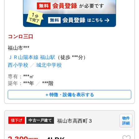
コンロ三口
福山市***
ＪＲ山陽本線 福山駅
（徒歩 ***分）
西小学校
／
城北中学校
専有：
***㎡
築年：
***年
／
***階
＋特徴・設備を表示する
物件
福山市高西町３
中古一戸建て
詳細