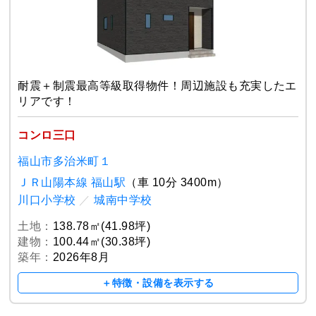
耐震＋制震最高等級取得物件！周辺施設も充実したエ
リアです！
コンロ三口
福山市多治米町１
ＪＲ山陽本線 福山駅
（車 10分 3400m）
川口小学校
／
城南中学校
土地：
138.78㎡(41.98坪)
建物：
100.44㎡(30.38坪)
築年：
2026年8月
＋特徴・設備を表示する