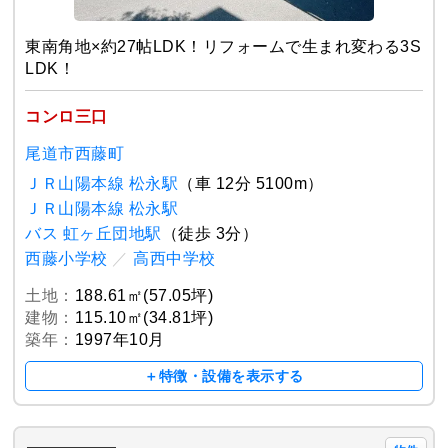
東南角地×約27帖LDK！リフォームで生まれ変わる3S
LDK！
コンロ三口
尾道市西藤町
ＪＲ山陽本線 松永駅
（車 12分 5100m）
ＪＲ山陽本線 松永駅
バス 虹ヶ丘団地駅
（徒歩 3分）
西藤小学校
／
高西中学校
土地：
188.61㎡(57.05坪)
建物：
115.10㎡(34.81坪)
築年：
1997年10月
＋特徴・設備を表示する