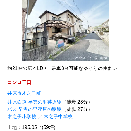
約21帖の広々LDK！駐車3台可能なゆとりの住まい
コンロ三口
井原市木之子町
井原鉄道 早雲の里荏原駅
（徒歩 28分）
バス 早雲の里荏原の駅駅
（徒歩 27分）
木之子小学校
／
木之子中学校
土地：
195.05㎡(59坪)