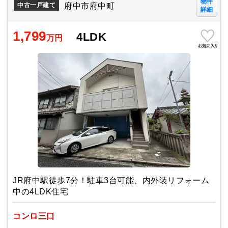
物件
府中市府中町
中古一戸建て
詳細
1,799
4LDK
万円
JR府中駅徒歩7分！駐車3台可能、内外装リフォーム
中の4LDK住宅
コンロ三口