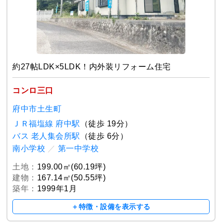
約27帖LDK×5LDK！内外装リフォーム住宅
コンロ三口
府中市土生町
ＪＲ福塩線 府中駅
（徒歩 19分）
バス 老人集会所駅
（徒歩 6分）
南小学校
／
第一中学校
土地：
199.00㎡(60.19坪)
建物：
167.14㎡(50.55坪)
築年：
1999年1月
＋特徴・設備を表示する