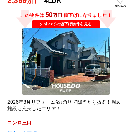
2,399
4LDK
万円
50
この物件は
万円
値下げになりました！
すべての値下げ物件を見る
2026年3月リフォーム済♪角地で陽当たり抜群！周辺
施設も充実したエリア！
コンロ三口