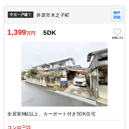
物件
井原市木之子町
中古一戸建て
詳細
1,399
5DK
万円
全居室6帖以上、カーポート付き5DK住宅
コンロ三口