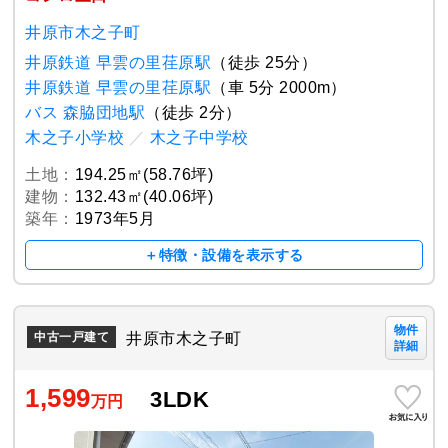
井原市木之子町
井原鉄道 早雲の里荏原駅
（徒歩 25分）
井原鉄道 早雲の里荏原駅
（車 5分 2000m）
バス 森脇団地駅
（徒歩 2分）
木之子小学校
／
木之子中学校
土地：
194.25㎡(58.76坪)
建物：
132.43㎡(40.06坪)
築年：
1973年5月
＋特徴・設備を表示する
物件
井原市木之子町
中古一戸建て
詳細
1,599
3LDK
万円