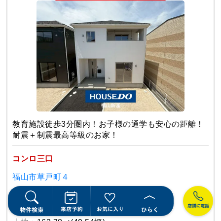
教育施設徒歩3分圏内！お子様の通学も安心の距離！
耐震＋制震最高等級のお家！
コンロ三口
福山市草戸町４
ＪＲ山陽本線 福山駅
（徒歩 27分）
光小学校
／
鷹取中学校