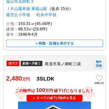
福山市高西町３
ＪＲ山陽本線 東福山駅
（徒歩 15分）
遺芳丘小学校
／
松永中学校
土地：
150.31㎡(45.46坪)
建物：
98.53㎡(29.8坪)
築年：
1996年4月
＋特徴・設備を表示する
物件
尾道市美ノ郷町三成
新築一戸建て
詳細
2,480
3SLDK
万円
100
この物件は
万円
値下げになりました！
すべての値下げ物件を見る