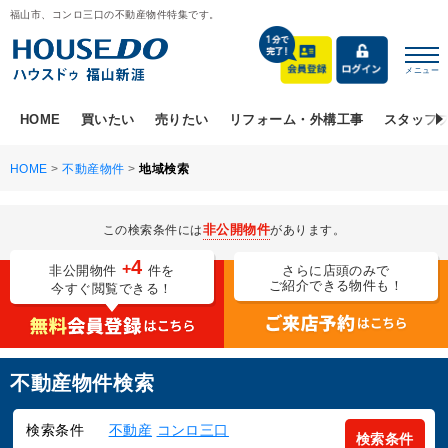
福山市、コンロ三口の不動産物件特集です。
メニュー
HOME
買いたい
売りたい
リフォーム・外構工事
スタッフ
HOME
>
不動産物件
>
地域検索
非公開物件
この検索条件には
があります。
4
+
非公開物件
件を
さらに店頭のみで
ご紹介できる物件も！
今すぐ閲覧できる！
不動産物件検索
検索条件
不動産
コンロ三口
検索条件