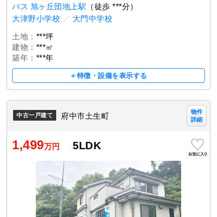
バス 旭ヶ丘団地上駅
（徒歩 ***分）
大津野小学校
／
大門中学校
土地：
***坪
建物：
***㎡
築年：
***年
＋特徴・設備を表示する
物件
府中市土生町
中古一戸建て
詳細
1,499
5LDK
万円