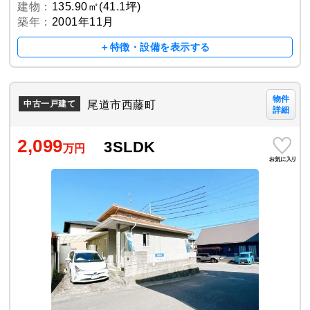
建物：
135.90㎡(41.1坪)
築年：
2001年11月
＋特徴・設備を表示する
物件
尾道市西藤町
中古一戸建て
詳細
2,099
3SLDK
万円