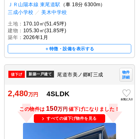
ＪＲ山陽本線 東尾道駅
（車 18分 6300m）
三成小学校
／
美木中学校
土地：
170.10㎡(51.45坪)
建物：
105.30㎡(31.85坪)
築年：
2026年1月
＋特徴・設備を表示する
物件
尾道市美ノ郷町三成
新築一戸建て
詳細
2,480
4SLDK
万円
150
この物件は
万円
値下げになりました！
すべての値下げ物件を見る