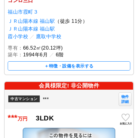
コンロ三口
福山市霞町３
ＪＲ山陽本線 福山駅
（徒歩 11分）
ＪＲ山陽本線 福山駅
霞小学校
／
鷹取中学校
専有：
66.52㎡(20.12坪)
築年：
1994年6月
／
6階
＋特徴・設備を表示する
会員様限定! 非公開物件
物件
***
中古マンション
詳細
***
3LDK
万円