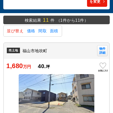
を変更
11
検索結果
件
（1件から11件）
並び替え
価格
間取
面積
物件
福山市地吹町
売土地
詳細
1,680
40.
万円
坪