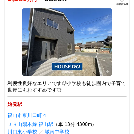
利便性良好なエリアです◎小学校も徒歩圏内で子育て
世帯にもおすすめです◎
始発駅
福山市東川口町４
ＪＲ山陽本線 福山駅
（車 13分 4300m）
川口東小学校
／
城南中学校