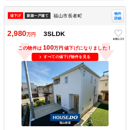
物件
福山市長者町
新築一戸建て
詳細
2,980
3SLDK
万円
100
この物件は
万円
値下げになりました！
すべての値下げ物件を見る