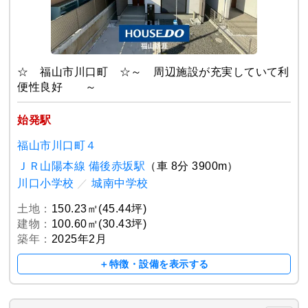
☆ 福山市川口町 ☆～ 周辺施設が充実していて利
便性良好 ～
始発駅
福山市川口町４
ＪＲ山陽本線 備後赤坂駅
（車 8分 3900m）
川口小学校
／
城南中学校
土地：
150.23㎡(45.44坪)
建物：
100.60㎡(30.43坪)
築年：
2025年2月
＋特徴・設備を表示する