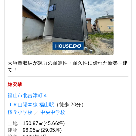
大容量収納が魅力の耐震性・耐久性に優れた新築戸建
て！
始発駅
福山市北吉津町４
ＪＲ山陽本線 福山駅
（徒歩 20分）
桜丘小学校
／
中央中学校
土地：
150.97㎡(45.66坪)
建物：
96.05㎡(29.05坪)