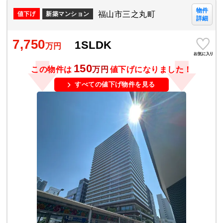
物件
福山市三之丸町
新築マンション
詳細
7,750
1SLDK
万円
150
この物件は
万円
値下げになりました！
すべての値下げ物件を見る