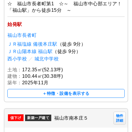
☆ 福山市長者町第1 ☆～ 福山市中心部エリア！
「福山駅」から徒歩15分 ～
始発駅
福山市長者町
ＪＲ福塩線 備後本庄駅
（徒歩 9分）
ＪＲ山陽本線 福山駅
（徒歩 9分）
西小学校
／
城北中学校
土地：
172.35㎡(52.13坪)
建物：
100.44㎡(30.38坪)
築年：
2025年11月
＋特徴・設備を表示する
物件
福山市南本庄５
新築一戸建て
詳細