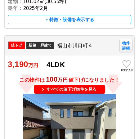
建物：
101.02㎡(30.55坪)
築年：
2025年2月
＋特徴・設備を表示する
物件
福山市川口町４
新築一戸建て
詳細
3,190
4LDK
万円
100
この物件は
万円
値下げになりました！
すべての値下げ物件を見る