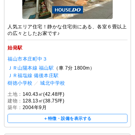
人気エリア住宅！静かな住宅街にある、各室６畳以上
の広々としたお家です♪
始発駅
福山市本庄町中３
ＪＲ山陽本線 福山駅
（車 7分 1800m）
ＪＲ福塩線 備後本庄駅
樹徳小学校
／
城北中学校
土地：
140.43㎡(42.48坪)
建物：
128.13㎡(38.75坪)
築年：
2004年9月
＋特徴・設備を表示する