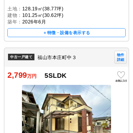
土地：
128.19㎡(38.77坪)
建物：
101.25㎡(30.62坪)
築年：
2026年6月
＋特徴・設備を表示する
物件
福山市本庄町中３
中古一戸建て
詳細
2,799
5SLDK
万円