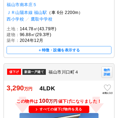
福山市南本庄５
ＪＲ山陽本線 福山駅
（車 6分 2200m）
西小学校
／
鷹取中学校
土地：
144.78㎡(43.79坪)
建物：
96.88㎡(29.3坪)
築年：
2024年12月
＋特徴・設備を表示する
物件
福山市川口町４
新築一戸建て
詳細
3,290
4LDK
万円
100
この物件は
万円
値下げになりました！
すべての値下げ物件を見る