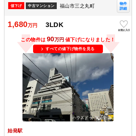
物件
福山市三之丸町
中古マンション
詳細
1,680
3LDK
万円
90
この物件は
万円
値下げになりました！
すべての値下げ物件を見る
始発駅