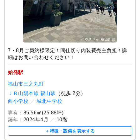
7・8月ご契約様限定！間仕切り内装費売主負担！詳
細はお問い合わせください！
始発駅
福山市三之丸町
ＪＲ山陽本線 福山駅
（徒歩 2分）
西小学校
／
城北中学校
専有：
85.56㎡(25.88坪)
築年：
2024年4月
／
10階
＋特徴・設備を表示する