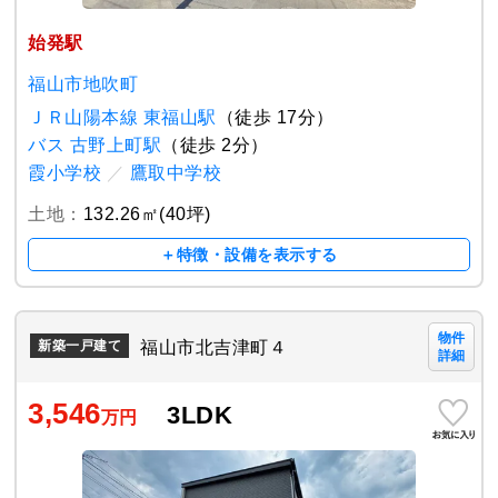
始発駅
福山市地吹町
ＪＲ山陽本線 東福山駅
（徒歩 17分）
バス 古野上町駅
（徒歩 2分）
霞小学校
／
鷹取中学校
土地：
132.26㎡(40坪)
＋特徴・設備を表示する
物件
福山市北吉津町４
新築一戸建て
詳細
3,546
3LDK
万円