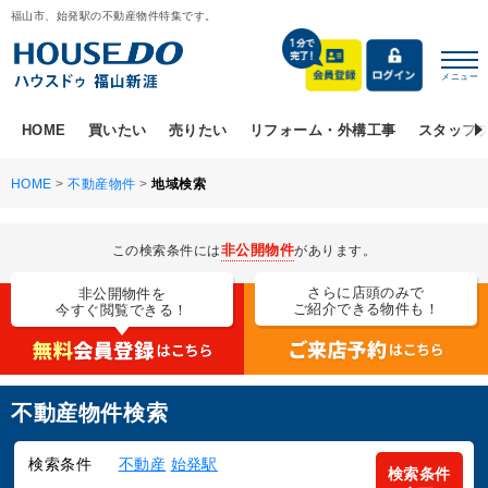
福山市、始発駅の不動産物件特集です。
メニュー
HOME
買いたい
売りたい
リフォーム・外構工事
スタッフ
HOME
>
不動産物件
>
地域検索
非公開物件
この検索条件には
があります。
さらに店頭のみで
非公開物件を
ご紹介できる物件も！
今すぐ閲覧できる！
不動産物件検索
検索条件
不動産
始発駅
検索条件