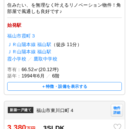
住みたい、を無理なく叶えるリノベーション物件！角
部屋で風通しも良好です♪
始発駅
福山市霞町３
ＪＲ山陽本線 福山駅
（徒歩 11分）
ＪＲ山陽本線 福山駅
霞小学校
／
鷹取中学校
専有：
66.52㎡(20.12坪)
築年：
1994年6月
／
6階
＋特徴・設備を表示する
物件
福山市東川口町４
新築一戸建て
詳細
3,380
3SLDK
万円