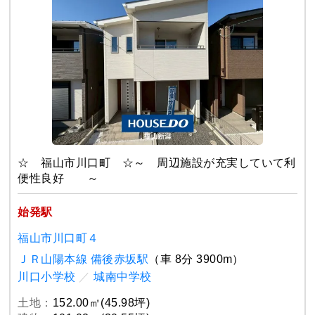
☆ 福山市川口町 ☆～ 周辺施設が充実していて利
便性良好 ～
始発駅
福山市川口町４
ＪＲ山陽本線 備後赤坂駅
（車 8分 3900m）
川口小学校
／
城南中学校
土地：
152.00㎡(45.98坪)