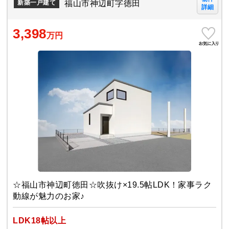
福山市神辺町字徳田
新築一戸建て
詳細
3,398
万円
☆福山市神辺町徳田☆吹抜け×19.5帖LDK！家事ラク
動線が魅力のお家♪
LDK18帖以上