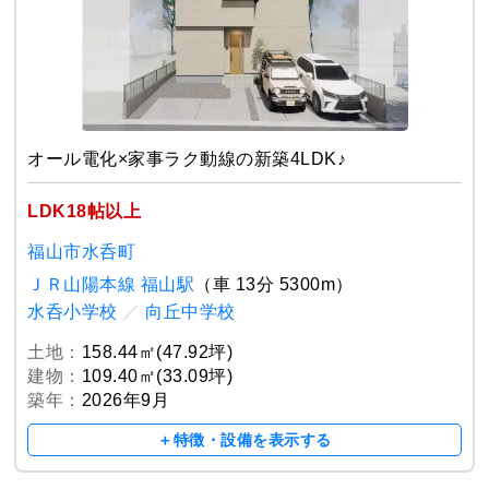
オール電化×家事ラク動線の新築4LDK♪
LDK18帖以上
福山市水呑町
ＪＲ山陽本線 福山駅
（車 13分 5300m）
水呑小学校
／
向丘中学校
土地：
158.44㎡(47.92坪)
建物：
109.40㎡(33.09坪)
築年：
2026年9月
＋特徴・設備を表示する