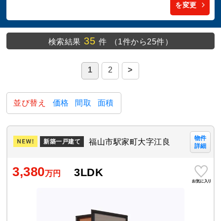
を変更
35
検索結果
件
（1件から25件）
1
2
>
並び替え
価格
間取
面積
物件
福山市駅家町大字江良
新築一戸建て
詳細
3,380
3LDK
万円