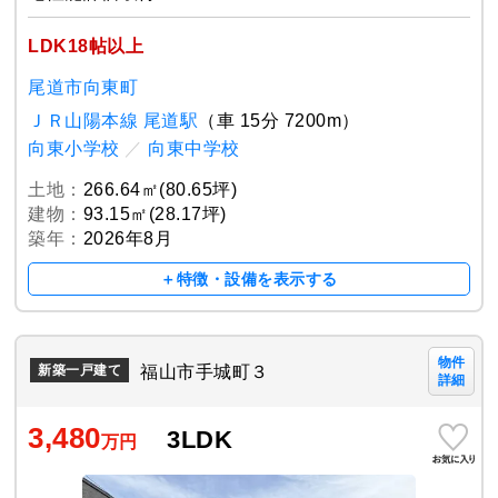
LDK18帖以上
尾道市向東町
ＪＲ山陽本線 尾道駅
（車 15分 7200m）
向東小学校
／
向東中学校
土地：
266.64㎡(80.65坪)
建物：
93.15㎡(28.17坪)
築年：
2026年8月
＋特徴・設備を表示する
物件
福山市手城町３
新築一戸建て
詳細
3,480
3LDK
万円