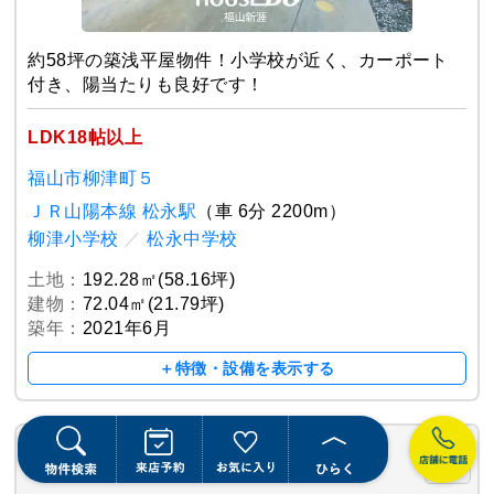
約58坪の築浅平屋物件！小学校が近く、カーポート
付き、陽当たりも良好です！
LDK18帖以上
福山市柳津町５
ＪＲ山陽本線 松永駅
（車 6分 2200m）
柳津小学校
／
松永中学校
土地：
192.28㎡(58.16坪)
建物：
72.04㎡(21.79坪)
築年：
2021年6月
＋特徴・設備を表示する
物件
福山市水呑町
新築一戸建て
詳細