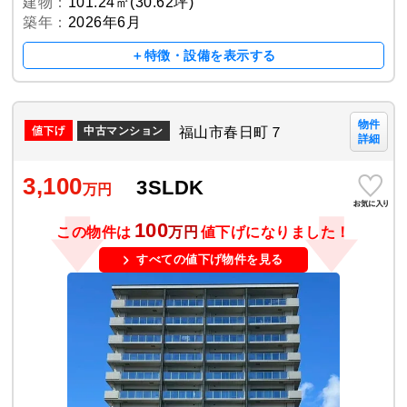
建物：
101.24㎡(30.62坪)
築年：
2026年6月
＋特徴・設備を表示する
物件
福山市春日町７
中古マンション
詳細
3,100
3SLDK
万円
100
この物件は
万円
値下げになりました！
すべての値下げ物件を見る