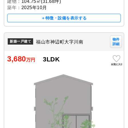
建物：
104.75㎡(31.68坪)
築年：
2025年10月
＋特徴・設備を表示する
物件
福山市神辺町大字川南
新築一戸建て
詳細
3,680
3LDK
万円