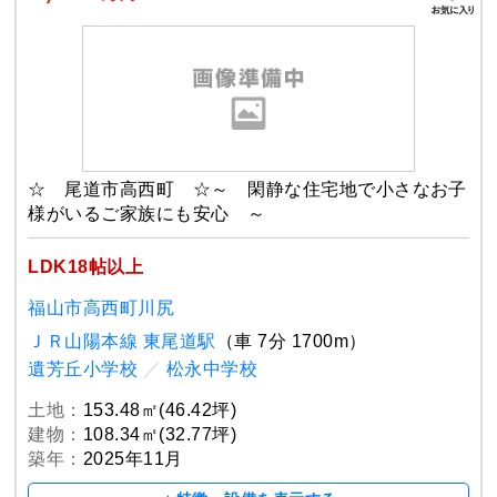
☆ 尾道市高西町 ☆～ 閑静な住宅地で小さなお子
様がいるご家族にも安心 ～
LDK18帖以上
福山市高西町川尻
ＪＲ山陽本線 東尾道駅
（車 7分 1700m）
遺芳丘小学校
／
松永中学校
土地：
153.48㎡(46.42坪)
建物：
108.34㎡(32.77坪)
築年：
2025年11月