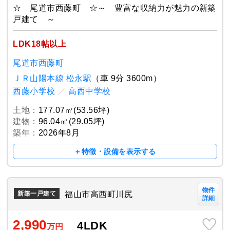
☆ 尾道市西藤町 ☆～ 豊富な収納力が魅力の新築
戸建て ～
LDK18帖以上
尾道市西藤町
ＪＲ山陽本線 松永駅
（車 9分 3600m）
西藤小学校
／
高西中学校
土地：
177.07㎡(53.56坪)
建物：
96.04㎡(29.05坪)
築年：
2026年8月
＋特徴・設備を表示する
物件
福山市高西町川尻
新築一戸建て
詳細
2,990
4LDK
万円