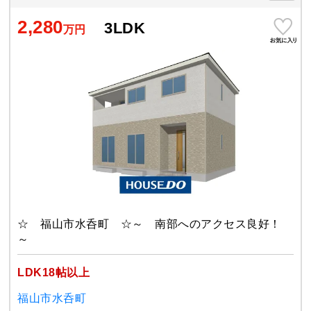
2,280
3LDK
万円
☆ 福山市水呑町 ☆～ 南部へのアクセス良好！
～
LDK18帖以上
福山市水呑町