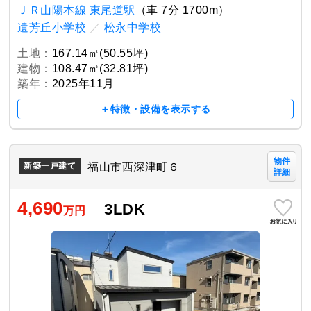
ＪＲ山陽本線 東尾道駅
（車 7分 1700m）
遺芳丘小学校
／
松永中学校
土地：
167.14㎡(50.55坪)
建物：
108.47㎡(32.81坪)
築年：
2025年11月
＋特徴・設備を表示する
物件
福山市西深津町６
新築一戸建て
詳細
4,690
3LDK
万円