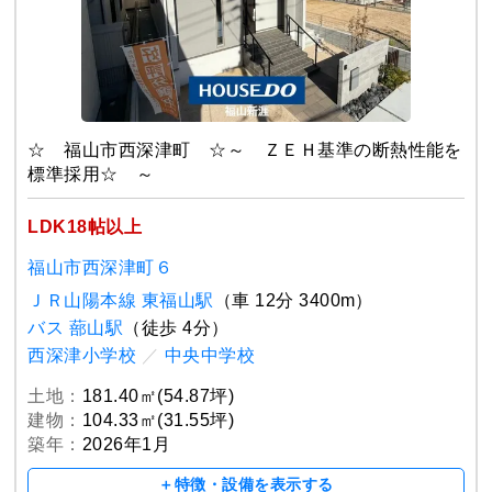
☆ 福山市西深津町 ☆～ ＺＥＨ基準の断熱性能を
標準採用☆ ～
LDK18帖以上
福山市西深津町６
ＪＲ山陽本線 東福山駅
（車 12分 3400m）
バス 蔀山駅
（徒歩 4分）
西深津小学校
／
中央中学校
土地：
181.40㎡(54.87坪)
建物：
104.33㎡(31.55坪)
築年：
2026年1月
＋特徴・設備を表示する