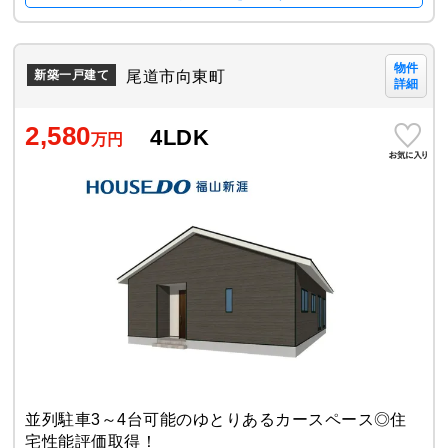
物件
尾道市向東町
新築一戸建て
詳細
2,580
4LDK
万円
並列駐車3～4台可能のゆとりあるカースペース◎住
宅性能評価取得！