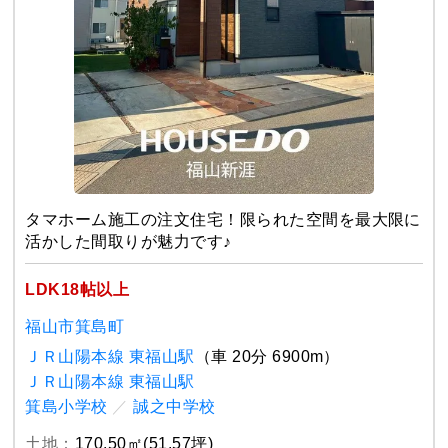
タマホーム施工の注文住宅！限られた空間を最大限に
活かした間取りが魅力です♪
LDK18帖以上
福山市箕島町
ＪＲ山陽本線 東福山駅
（車 20分 6900m）
ＪＲ山陽本線 東福山駅
箕島小学校
／
誠之中学校
土地：
170.50㎡(51.57坪)