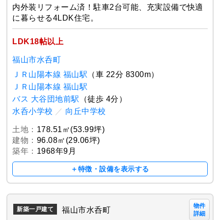
内外装リフォーム済！駐車2台可能、充実設備で快適
に暮らせる4LDK住宅。
LDK18帖以上
福山市水呑町
ＪＲ山陽本線 福山駅
（車 22分 8300m）
ＪＲ山陽本線 福山駅
バス 大谷団地前駅
（徒歩 4分）
水呑小学校
／
向丘中学校
土地：
178.51㎡(53.99坪)
建物：
96.08㎡(29.06坪)
築年：
1968年9月
＋特徴・設備を表示する
物件
福山市水呑町
新築一戸建て
詳細