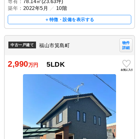
専有：
78.14㎡(23.63坪)
築年：
2022年5月
／
10階
＋特徴・設備を表示する
物件
福山市箕島町
中古一戸建て
詳細
2,990
5LDK
万円