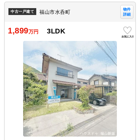
物件
福山市水呑町
中古一戸建て
詳細
1,899
3LDK
万円