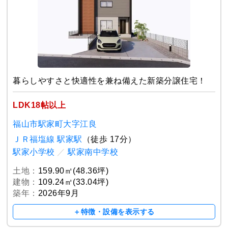
暮らしやすさと快適性を兼ね備えた新築分譲住宅！
LDK18帖以上
福山市駅家町大字江良
ＪＲ福塩線 駅家駅
（徒歩 17分）
駅家小学校
／
駅家南中学校
土地：
159.90㎡(48.36坪)
建物：
109.24㎡(33.04坪)
築年：
2026年9月
＋特徴・設備を表示する