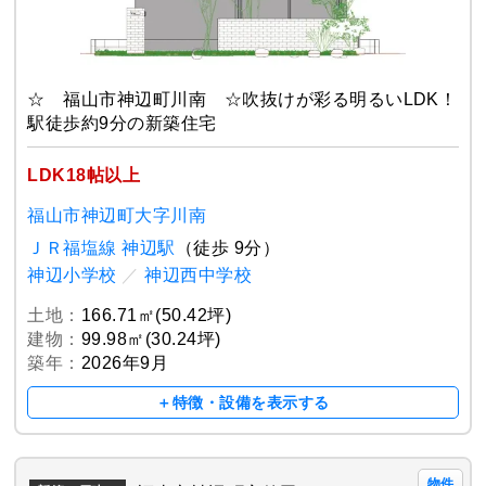
☆ 福山市神辺町川南 ☆吹抜けが彩る明るいLDK！
駅徒歩約9分の新築住宅
LDK18帖以上
福山市神辺町大字川南
ＪＲ福塩線 神辺駅
（徒歩 9分）
神辺小学校
／
神辺西中学校
土地：
166.71㎡(50.42坪)
建物：
99.98㎡(30.24坪)
築年：
2026年9月
＋特徴・設備を表示する
物件