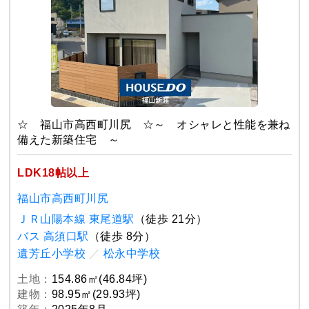
☆ 福山市高西町川尻 ☆～ オシャレと性能を兼ね
備えた新築住宅 ～
LDK18帖以上
福山市高西町川尻
ＪＲ山陽本線 東尾道駅
（徒歩 21分）
バス 高須口駅
（徒歩 8分）
遺芳丘小学校
／
松永中学校
土地：
154.86㎡(46.84坪)
建物：
98.95㎡(29.93坪)