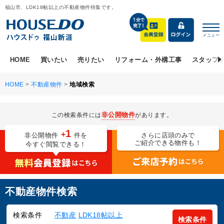
福山市、LDK18帖以上の不動産物件特集です。
メニュー
HOME
買いたい
売りたい
リフォーム・外構工事
スタッフ
HOME
>
不動産物件
>
地域検索
非公開物件
この検索条件には
があります。
1
+
非公開物件
件を
さらに店頭のみで
ご紹介できる物件も！
今すぐ閲覧できる！
不動産物件検索
検索条件
不動産
LDK18帖以上
検索条件