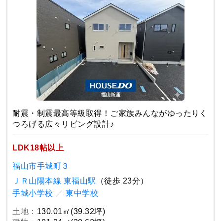
耐震・制震最高等級取得！ご家族みんながゆったりく
つろげる広々リビング設計♪
LDK18帖以上
福山市手城町３
ＪＲ山陽本線 東福山駅
（徒歩 23分）
手城小学校
／
東中学校
土地：
130.01㎡(39.32坪)