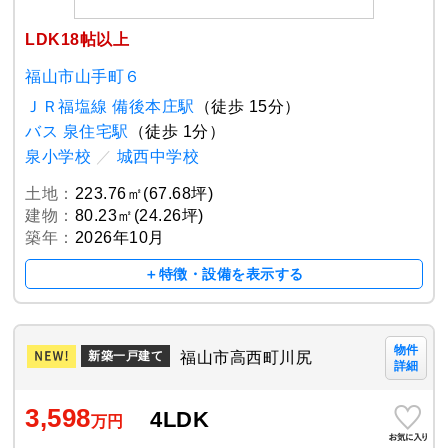
LDK18帖以上
福山市山手町６
ＪＲ福塩線 備後本庄駅
（徒歩 15分）
バス 泉住宅駅
（徒歩 1分）
泉小学校
／
城西中学校
土地：
223.76㎡(67.68坪)
建物：
80.23㎡(24.26坪)
築年：
2026年10月
＋特徴・設備を表示する
物件
福山市高西町川尻
新築一戸建て
詳細
3,598
4LDK
万円