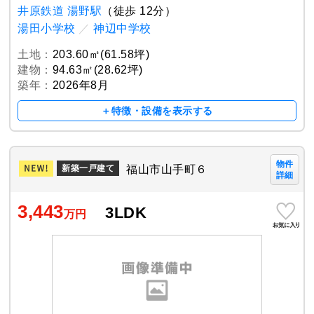
井原鉄道 湯野駅
（徒歩 12分）
湯田小学校
／
神辺中学校
土地：
203.60㎡(61.58坪)
建物：
94.63㎡(28.62坪)
築年：
2026年8月
＋特徴・設備を表示する
物件
福山市山手町６
新築一戸建て
詳細
3,443
3LDK
万円