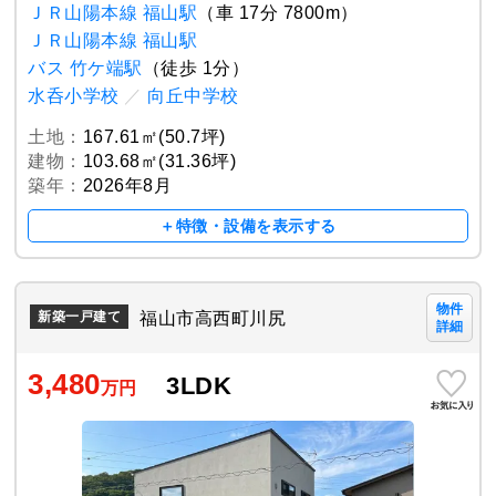
ＪＲ山陽本線 福山駅
（車 17分 7800m）
ＪＲ山陽本線 福山駅
バス 竹ケ端駅
（徒歩 1分）
水呑小学校
／
向丘中学校
土地：
167.61㎡(50.7坪)
建物：
103.68㎡(31.36坪)
築年：
2026年8月
＋特徴・設備を表示する
物件
福山市高西町川尻
新築一戸建て
詳細
3,480
3LDK
万円