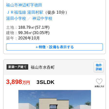
福山市神辺町字徳田
ＪＲ福塩線 湯田村駅
（徒歩 10分）
湯田小学校
／
神辺中学校
土地：
188.79㎡(57.1坪)
建物：
99.36㎡(30.05坪)
築年：
2026年10月
＋特徴・設備を表示する
物件
福山市水呑町
新築一戸建て
詳細
3,898
3SLDK
万円