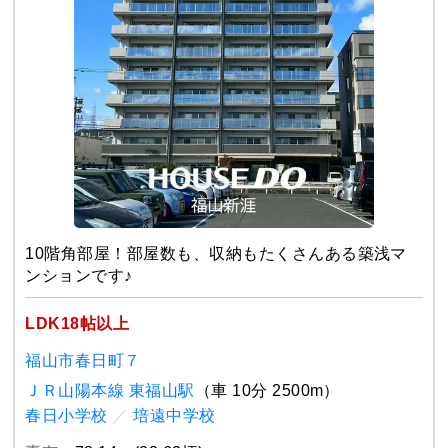
10階角部屋！部屋数も、収納もたくさんある築浅マ
ンションです♪
LDK18帖以上
福山市春日町７
ＪＲ山陽本線 東福山駅
（車 10分 2500m）
春日小学校
／
培遠中学校