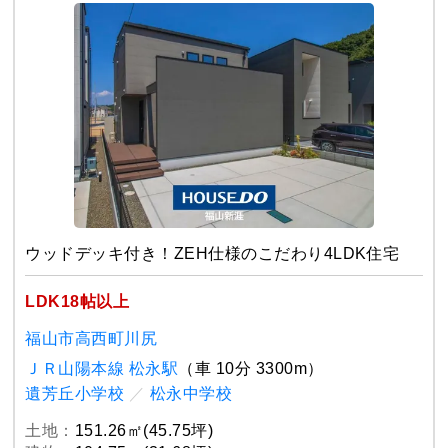
ウッドデッキ付き！ZEH仕様のこだわり4LDK住宅
LDK18帖以上
福山市高西町川尻
ＪＲ山陽本線 松永駅
（車 10分 3300m）
遺芳丘小学校
／
松永中学校
土地：
151.26㎡(45.75坪)