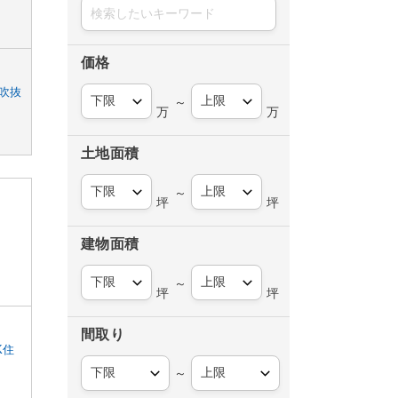
価格
 吹抜
～
万
万
土地面積
～
坪
坪
建物面積
～
坪
坪
間取り
K住
～