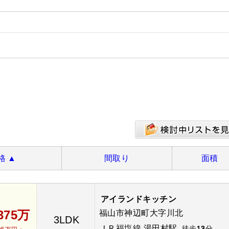
格
▲
間取り
面積
アイランドキッチン
,375万
福山市神辺町大字川北
3LDK
ＪＲ福塩線 湯田村駅
徒歩
13
分