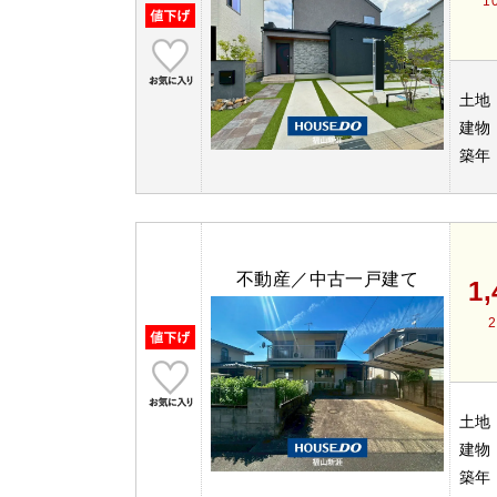
1
土地
建物
築年
不動産／中古一戸建て
1
土地
建物
築年