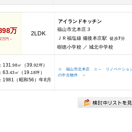
アイランドキッチン
,898万
福山市北本庄３
2LDK
ＪＲ福塩線 備後本庄駅
徒歩
7
分
2万円 ↓
樹徳小学校 ／ 城北中学校
131.
（39.
）
：
98㎡
92坪
☆ 福山市北本庄 ☆～ リノベーショ
63.
（19.
）
：
43㎡
18坪
の中古物件 ～
1981（昭和56）年8月
：