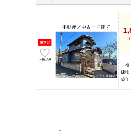
不動産／中古一戸建て
1
8
土地
建物
築年