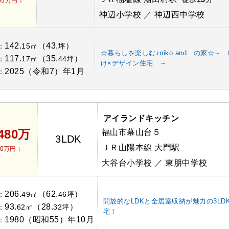
05万円 ↓
神辺小学校 ／ 神辺西中学校
142.
（43.
）
：
15㎡
坪
☆暮らしを楽しむ♪niko and...の家☆～
117.
（35.
）
：
17㎡
44坪
け×デザイン住宅 ～
2025（令和7）年1月
：
アイランドキッチン
,480万
福山市幕山台５
3LDK
ＪＲ山陽本線 大門駅
20万円 ↓
大谷台小学校 ／ 東朋中学校
206.
（62.
）
：
49㎡
46坪
開放的なLDKと全居室収納が魅力の3LD
93.
（28.
）
：
62㎡
32坪
宅！
1980（昭和55）年10月
：