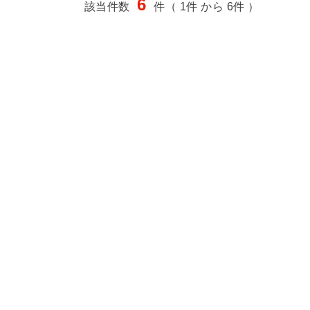
6
該当件数
件（ 1件 から 6件 ）