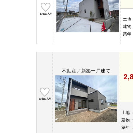
土地
建物
築年
不動産／新築一戸建て
2,
土地
建物
築年