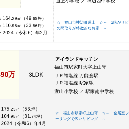
道上小学校 ／ 神辺西中学校
164.
（49.
）
：
29㎡
69坪
☆ 福山市神辺町道上 ☆～ 2階がリビ
110.
（33.
）
：
95㎡
56坪
の間取りが特徴的なお家 ～
2024（令和6）年2月
：
アイランドキッチン
福山市駅家町大字上山守
890万
3LDK
ＪＲ福塩線 万能倉駅
ＪＲ福塩線 駅家駅
宜山小学校 ／ 駅家南中学校
175.
（53.
）
：
23㎡
坪
☆ 福山市駅家町上山守 ☆～ 全居室
104.
（31.
）
：
95㎡
74坪
ーリングで広いリビング ～
2024（令和6）年4月
：