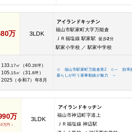
アイランドキッチン
福山市駅家町大字万能倉
680万
3LDK
ＪＲ福塩線 駅家駅
徒歩
2
分
駅家小学校 ／ 駅家中学校
133.
（40.
）
：
17㎡
28坪
☆ 福山市駅家町万能倉第2 ☆～ 効率
105.
（31.
）
：
15㎡
8坪
暮らしが叶う家事動線が魅力 ～
2025（令和7）年8月
：
アイランドキッチン
,990万
福山市神辺町字道上
3LDK
ＪＲ福塩線 神辺駅
10万円 ↓