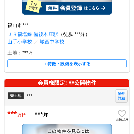
福山市***
ＪＲ福塩線 備後本庄駅
（徒歩 ***分）
山手小学校
／
城西中学校
土地：
***坪
＋特徴・設備を表示する
会員様限定! 非公開物件
物件
***
売土地
詳細
***
***
万円
坪