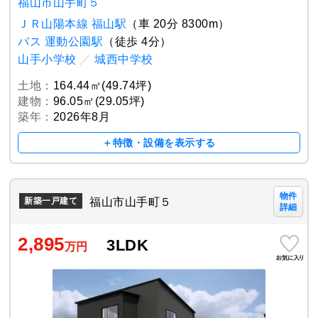
福山市山手町５
ＪＲ山陽本線 福山駅
（車 20分 8300m）
バス 運動公園駅
（徒歩 4分）
山手小学校
／
城西中学校
土地：
164.44㎡(49.74坪)
建物：
96.05㎡(29.05坪)
築年：
2026年8月
＋特徴・設備を表示する
物件
福山市山手町５
新築一戸建て
詳細
2,895
3LDK
万円