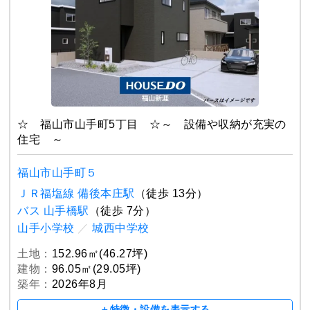
☆ 福山市山手町5丁目 ☆～ 設備や収納が充実の
住宅 ～
福山市山手町５
ＪＲ福塩線 備後本庄駅
（徒歩 13分）
バス 山手橋駅
（徒歩 7分）
山手小学校
／
城西中学校
土地：
152.96㎡(46.27坪)
建物：
96.05㎡(29.05坪)
築年：
2026年8月
＋特徴・設備を表示する