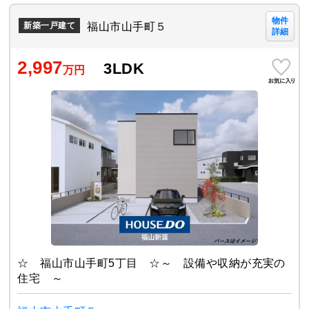
物件
福山市山手町５
新築一戸建て
詳細
2,997
3LDK
万円
☆ 福山市山手町5丁目 ☆～ 設備や収納が充実の
住宅 ～