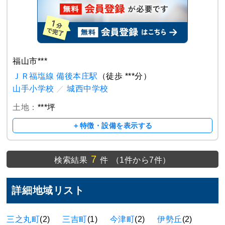
福山市***
ＪＲ福塩線 備後本庄駅
（徒歩 ***分）
山手小学校
／
城西中学校
土地：
***坪
＋特徴・設備を表示する
7
検索結果
件
（1件から7件）
詳細地域リスト
三之丸町
(2)
三吉町
(1)
今津町
(2)
伊勢丘
(2)