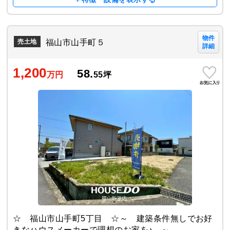
物件
福山市山手町５
売土地
詳細
1,200
58.
万円
55
坪
☆ 福山市山手町5丁目 ☆～ 建築条件無しでお好
きなハウスメーカーで理想のお家を♪ ～