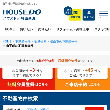
山手町の不動産物件特集です。
メニュー
HOME
買いたい
売りたい
リフォーム・外構工事
スタッフ
HOME
>
不動産物件
>
地域検索
>
福山市の不動産物件
>
山手町の不動産物件
非公開物件
店舗紹介物件
この検索条件には
、
があります。
3
45
+
+
非公開物件
件を
さらに店頭で
件を
今すぐ閲覧できる！
ご紹介できます！
不動産物件検索