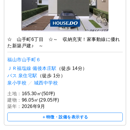
☆ 山手町6丁目 ☆～ 収納充実！家事動線に優れ
た新築戸建♪ ～
福山市山手町６
ＪＲ福塩線 備後本庄駅
（徒歩 14分）
バス 泉住宅駅
（徒歩 1分）
泉小学校
／
城西中学校
土地：
165.30㎡(50坪)
建物：
96.05㎡(29.05坪)
築年：
2026年9月
＋特徴・設備を表示する