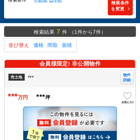
検索条件
不動産
山手町
検索条件
を変更
7
検索結果
件
（1件から7件）
並び替え
価格
間取
面積
会員様限定! 非公開物件
物件
***
売土地
詳細
***
***
万円
坪