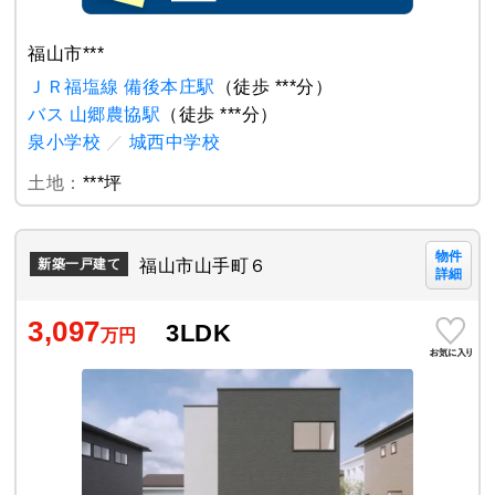
福山市***
ＪＲ福塩線 備後本庄駅
（徒歩 ***分）
バス 山郷農協駅
（徒歩 ***分）
泉小学校
／
城西中学校
土地：
***坪
物件
福山市山手町６
新築一戸建て
詳細
3,097
3LDK
万円