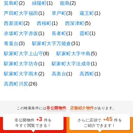
箕島町
(2)
緑陽町
(1)
能島
(2)
芦田町大字福田
(1)
草戸町
(3)
蔵王町
(1)
西新涯町
(2)
西桜町
(1)
西深津町
(5)
赤坂町大字赤坂
(1)
長者町
(1)
霞町
(1)
青葉台
(3)
駅家町大字万能倉
(31)
駅家町大字上山守
(8)
駅家町大字中島
(5)
駅家町大字坊寺
(1)
駅家町大字法成寺
(1)
駅家町大字雨木
(2)
高美台
(1)
高西町
(1)
高西町川尻
(26)
非公開物件
店舗紹介物件
この検索条件には
、
があります。
3
45
+
+
非公開物件
件を
さらに店頭で
件を
今すぐ閲覧できる！
ご紹介できます！