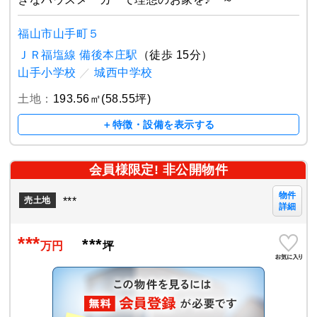
福山市山手町５
ＪＲ福塩線 備後本庄駅
（徒歩 15分）
山手小学校
／
城西中学校
土地：
193.56㎡(58.55坪)
＋特徴・設備を表示する
会員様限定! 非公開物件
物件
***
売土地
詳細
***
***
万円
坪