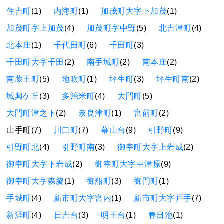
住吉町
(1)
内海町
(1)
加茂町大字下加茂
(1)
加茂町字上加茂
(4)
加茂町字中野
(5)
北吉津町
(4)
北本庄
(1)
千代田町
(6)
千田町
(3)
千田町大字千田
(2)
南手城町
(2)
南本庄
(2)
南蔵王町
(5)
地吹町
(1)
坪生町
(3)
坪生町南
(2)
城興ケ丘
(3)
多治米町
(4)
大門町
(5)
大門町津之下
(2)
奈良津町
(1)
宮前町
(2)
山手町(7)
川口町
(7)
幕山台
(9)
引野町
(9)
引野町北
(4)
引野町南
(3)
御幸町大字上岩成
(2)
御幸町大字下岩成
(2)
御幸町大字中津原
(9)
御幸町大字森脇
(1)
御船町
(3)
御門町
(1)
手城町
(4)
新市町大字宮内
(1)
新市町大字戸手
(7)
新涯町
(4)
日吉台
(3)
明王台
(1)
春日池
(1)