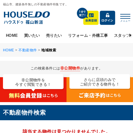
福山市、建築条件無しの不動産物件特集です。
メニュー
HOME
買いたい
売りたい
リフォーム・外構工事
スタッフ
HOME
>
不動産物件
>
地域検索
非公開物件
この検索条件には
があります。
さらに店頭のみで
非公開物件を
ご紹介できる物件も！
今すぐ閲覧できる！
不動産物件検索
該当する物件は見つかりませんでした。