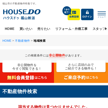
福山市の不動産物件特集です。
メニュー
HOME
買いたい
売りたい
リフォーム・外構工事
スタッフ
HOME
>
不動産物件
>
地域検索
非公開物件
この検索条件には
があります。
さらに店頭のみで
非公開物件を
ご紹介できる物件も！
今すぐ閲覧できる！
不動産物件検索
該当する物件は見つかりませんでした。