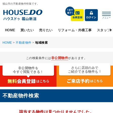
福山市の不動産物件特集です。
メニュー
HOME
買いたい
売りたい
リフォーム・外構工事
スタッフ
HOME
>
不動産物件
>
地域検索
非公開物件
この検索条件には
があります。
さらに店頭のみで
非公開物件を
ご紹介できる物件も！
今すぐ閲覧できる！
不動産物件検索
該当する物件は見つかりませんでした。